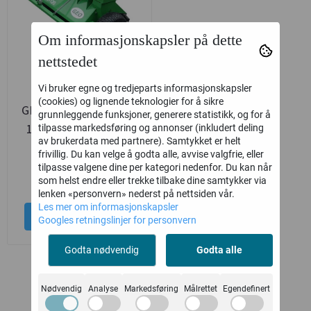
Om informasjonskapsler på dette
nettstedet
Vi bruker egne og tredjeparts informasjonskapsler
(cookies) og lignende teknologier for å sikre
GEO Italia ATVI 120CM
grunnleggende funksjoner, generere statistikk, og for å
15HK BEITEPUSSER
tilpasse markedsføring og annonser (inkludert deling
av brukerdata med partnere). Samtykket er helt
M/ELSTART
frivillig. Du kan velge å godta alle, avvise valgfrie, eller
tilpasse valgene dine per kategori nedenfor. Du kan når
32.990,-
36.990,-
som helst endre eller trekke tilbake dine samtykker via
lenken «personvern» nederst på nettsiden vår.
Les mer om informasjonskapsler
Kjøp
Googles retningslinjer for personvern
Godta nødvendig
Godta alle
Nødvendig
Analyse
Markedsføring
Målrettet
Egendefinert