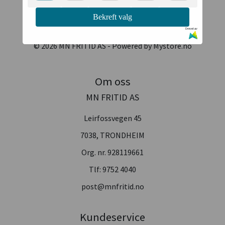
Bekreft valg
MN FRITID AS
Drevet av
© 2026 MN FRITID AS - Powered by
Mystore.no
Om oss
MN FRITID AS
Leirfossvegen 45
7038, TRONDHEIM
Org. nr. 928119661
Tlf:
9752 4040
post@mnfritid.no
Kundeservice