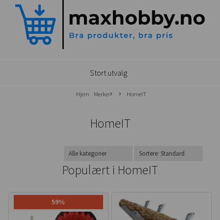
Stort utvalg
Hjem
Merker
HomeIT
HomeIT
Populært i
HomeIT
59%