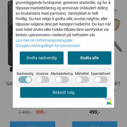
-33%
grunnleggende funksjoner, generere statistikk, og for å
tilpasse markedsføring og annonser (inkludert deling
av brukerdata med partnere). Samtykket er helt
frivillig. Du kan velge å godta alle, avvise valgfrie, eller
tilpasse valgene dine per kategori nedenfor. Du kan når
som helst endre eller trekke tilbake dine samtykker via
lenken «personvern» nederst på nettsiden vår.
Les mer om informasjonskapsler
Googles retningslinjer for personvern
Godta nødvendig
Godta alle
Nødvendig
Analyse
Markedsføring
Målrettet
Egendefinert
GASSOVN / PROPANOVN
SAGBUKK GALVANISERT
4.2KW
- 180KG KAPASITET
Bekreft valg
SAMMENLEGGBAR - 3
HomeIT
HomeIT
Drevet av
VARMETRINN
999,-
499,-
1.499,-
Kjøp
Kjøp