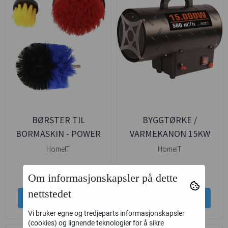
BØRSTER TIL
BYGGTØRKE /
BORMASKIN - POWER
VARMEKANON 15KW
BRUSH 3STK TIL DRILL
M/REGULATOR - HØY
HomeIT
HomeIT
KAPASITET
69,-
1.499,-
169,-
1.999,-
Om informasjonskapsler på dette
nettstedet
Kjøp
Kjøp
Vi bruker egne og tredjeparts informasjonskapsler
(cookies) og lignende teknologier for å sikre