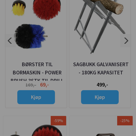
BØRSTER TIL
SAGBUKK GALVANISERT
BORMASKIN - POWER
- 180KG KAPASITET
BRUSH 3STK TIL DRILL
69,-
499,-
169,-
Kjøp
Kjøp
-59%
-25%