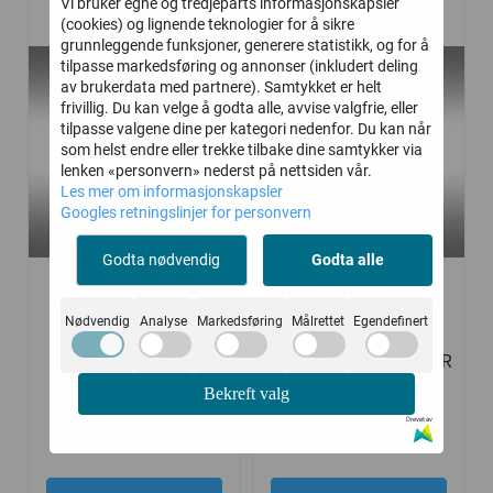
Vi bruker egne og tredjeparts informasjonskapsler
(cookies) og lignende teknologier for å sikre
grunnleggende funksjoner, generere statistikk, og for å
tilpasse markedsføring og annonser (inkludert deling
av brukerdata med partnere). Samtykket er helt
frivillig. Du kan velge å godta alle, avvise valgfrie, eller
tilpasse valgene dine per kategori nedenfor. Du kan når
som helst endre eller trekke tilbake dine samtykker via
lenken «personvern» nederst på nettsiden vår.
Les mer om informasjonskapsler
Googles retningslinjer for personvern
Godta nødvendig
Godta alle
Nødvendig
Analyse
Markedsføring
Målrettet
Egendefinert
80mm / 3" Jordbor
JANSEN JORDBOR
med 100cm lengde
52ccm INKL. 2stk BOR
OG FORLENGER - 3HK
Bekreft valg
BENSIN
Drevet av
799,-
4.990,-