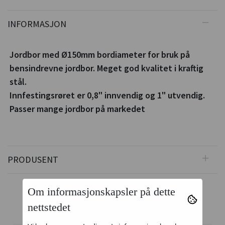
INFORMASJON
Jordbor med Ø150mm bordiameter for bruk på
bensindrevne jordbor. Meget god kvalitet i kraftig
stål.
Innfestingsrøret er 0,8" innvendig og 1" utvendig.
Passer mange jordbor på markedet
PRODUSENT
Om informasjonskapsler på dette
nettstedet
Relaterte produkter