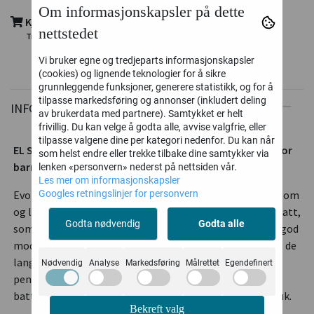
Om informasjonskapsler på dette
Kjøp nå - betal senere med Klarna
nettstedet
Trygg og enkel utsjekk, kort - faktura - delbetaling
Vi bruker egne og tredjeparts informasjonskapsler
(cookies) og lignende teknologier for å sikre
grunnleggende funksjoner, generere statistikk, og for å
tilpasse markedsføring og annonser (inkludert deling
INFORMASJON
av brukerdata med partnere). Samtykket er helt
frivillig. Du kan velge å godta alle, avvise valgfrie, eller
tilpasse valgene dine per kategori nedenfor. Du kan når
EL Sparkesykkel 120 WATT ROSA - Et kvalitetsprodukt for
som helst endre eller trekke tilbake dine samtykker via
barna i ypperste klasse
lenken «personvern» nederst på nettsiden vår.
Les mer om informasjonskapsler
Evo har tatt elektriske sparkesykkler til neste nivå. Morsom
Googles retningslinjer for personvern
og lettkjørt sparkesykkel som kommer med justerbart ratt,
Godta nødvendig
Godta alle
som gjør at den passer til barn av alle størrelser. Meget god
modell med høy kvalitet og funksjoner du finner kun hos de
langt dyrere tilsvarende modeller. Her få du mye for
Nødvendig
Analyse
Markedsføring
Målrettet
Egendefinert
pengene! Sterk modell og solid rekkevidde med 2stk 12v
batteri innebygd. Enkel ladetilgang, trygg og sikker i bruk.
Bekreft valg