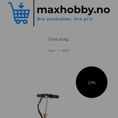
Stort utvalg
Hjem
SALG!
23%