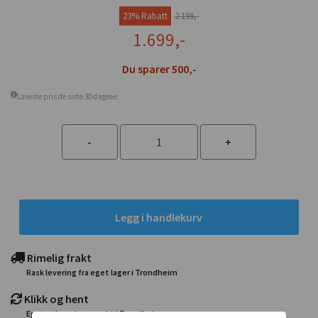
23% Rabatt
2.199,-
1.699,-
Du sparer 500,-
Laveste pris de siste 30 dagene:
Legg i handlekurv
Rimelig frakt
Rask levering fra eget lager i Trondheim
Klikk og hent
Eget utleveringspunkt i Trondheim