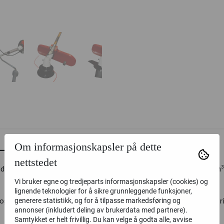
– 52cc, 2-takts motor
Om informasjonskapsler på dette
nettstedet
evne ryddesagen. Utstyrt med en sterk 2-takts motor på 52 cm³ og 
Vi bruker egne og tredjeparts informasjonskapsler (cookies) og
lignende teknologier for å sikre grunnleggende funksjoner,
t og raske resultater. Du kan enkelt bytte mellom metallblad og tr
generere statistikk, og for å tilpasse markedsføring og
annonser (inkludert deling av brukerdata med partnere).
Samtykket er helt frivillig. Du kan velge å godta alle, avvise