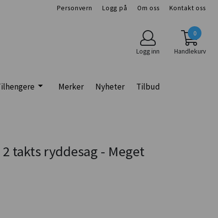
Personvern
Logg på
Om oss
Kontakt oss
0
Logg inn
Handlekurv
ilhengere
Merker
Nyheter
Tilbud
 2 takts ryddesag - Meget