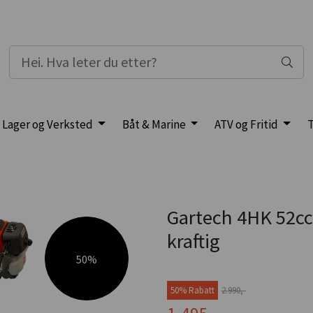
Lager og Verksted
Båt & Marine
ATV og Fritid
T
Gartech 4HK 52cc
kraftig
50%
50% Rabatt
2.990,-