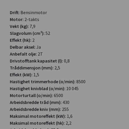
Drift:
Bensinmotor
Motor:
2-takts
Vekt (kg):
7,9
Slagvolum (cm³):
52
Effekt (hk):
2
Delbar aksel:
Ja
Anbefalt olje:
2T
Drivstofftank kapasitet (l):
0,8
Tråddimensjon (mm):
2,5
Effekt (kW):
1,5
Hastighet trimmerhode (o/min):
8500
Hastighet knivblad (o/min):
10 045
Motorturtall (o/min):
6500
Arbeidsbredde tråd (mm):
430
Arbeidsbredde kniv (mm):
255
Maksimal motoreffekt (kW):
1,6
Maksimal motoreffekt (hk):
2,2