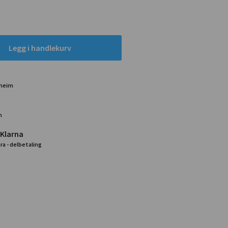
Legg i handlekurv
dheim
m
 Klarna
ra - delbetaling