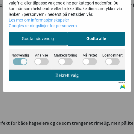
valgfrie, eller tilpasse valgene dine per kategori nedenfor. Du
t og leveres med
komfortabel bæresele
for bedre ergonomi under l
kan når som helst endre eller trekke tilbake dine samtykker via
lenken «personvern» nederst på nettsiden vår.
Les mer om informasjonskapsler
Googles retningslinjer for personvern
Godta nødvendig
Godta alle
Nødvendig
Analyse
Markedsføring
Målrettet
Egendefinert
Bekreft valg
Drevet av
rfekt for både hageeiere og de som trenger et rimelig, men pålitel