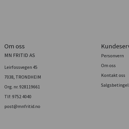
Om oss
Kundeser
MN FRITID AS
Personvern
Om oss
Leirfossvegen 45
Kontakt oss
7038, TRONDHEIM
Salgsbetingel
Org. nr. 928119661
Tlf:
9752 4040
post@mnfritid.no