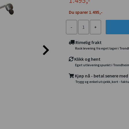
1.495,-
Du sparer 1.495,-
Rimelig frakt
Rask levering fra eget lager i Tron
Klikk og hent
Eget utleveringspunkt i Trondhei
Kjøp nå - betal senere med
Trygg og enkel utsjekk, kort - faktu