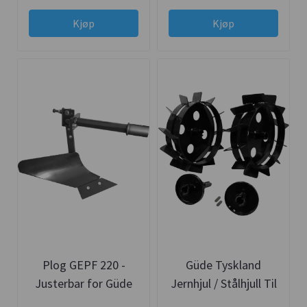
Kjøp
Kjøp
Plog GEPF 220 -
Güde Tyskland
Justerbar for Güde
Jernhjul / Stålhjull Til
Tohjulstraktor
Tohjulstraktor