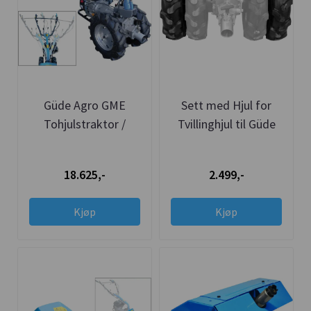
Güde Agro GME
Sett med Hjul for
Tohjulstraktor /
Tvillinghjul til Güde
Kombimaskin 8i1
Tohjulstraktor
Basis
18.625,-
2.499,-
Kjøp
Kjøp