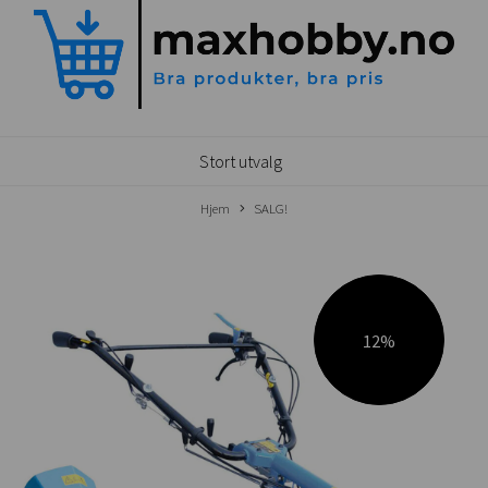
Stort utvalg
Hjem
SALG!
12%