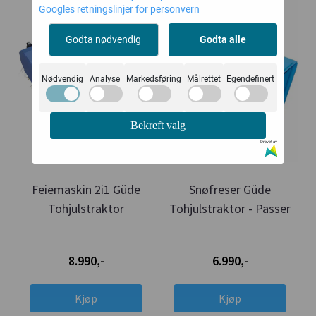
Googles retningslinjer for personvern
Godta nødvendig
Godta alle
Nødvendig
Analyse
Markedsføring
Målrettet
Egendefinert
Bekreft valg
Drevet av
Feiemaskin 2i1 Güde
Snøfreser Güde
Tohjulstraktor
Tohjulstraktor - Passer
GKM900
mange modeller
8.990,-
6.990,-
Kjøp
Kjøp