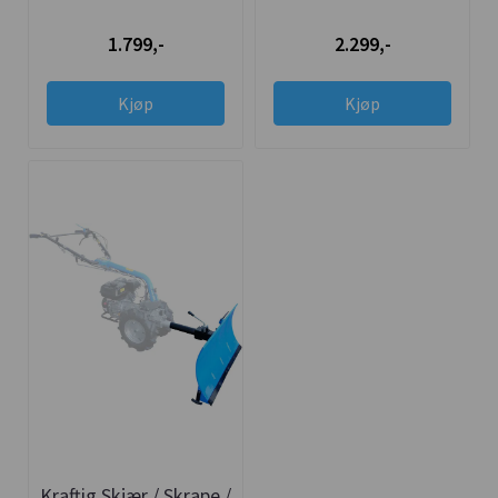
1.799,-
2.299,-
Kjøp
Kjøp
Kraftig Skjær / Skrape /