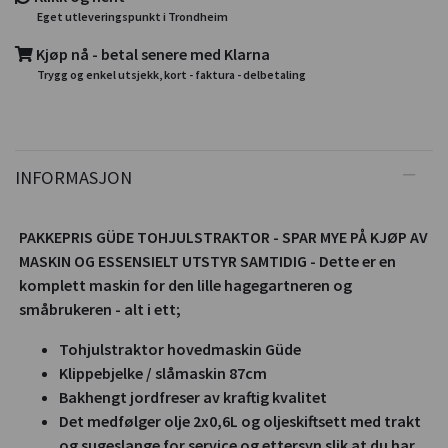
Eget utleveringspunkt i Trondheim
Kjøp nå - betal senere med Klarna
Trygg og enkel utsjekk, kort - faktura - delbetaling
INFORMASJON
PAKKEPRIS GÜDE TOHJULSTRAKTOR - SPAR MYE PÅ KJØP AV
MASKIN OG ESSENSIELT UTSTYR SAMTIDIG - Dette er en
komplett maskin for den lille hagegartneren og
småbrukeren - alt i ett;
Tohjulstraktor hovedmaskin Güde
Klippebjelke / slåmaskin 87cm
Bakhengt jordfreser av kraftig kvalitet
Det medfølger olje 2x0,6L og oljeskiftsett med trakt
og sugeslange for service og ettersyn slik at du har