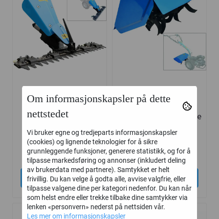
Om informasjonskapsler på dette
Slåmaskin /
Jordfreser 60cm /
nettstedet
Klippebjelke 97cm
Bakmontert Fres Güde
Güde Tohjulstraktor
Tohjulstraktor
Vi bruker egne og tredjeparts informasjonskapsler
(cookies) og lignende teknologier for å sikre
6.990,-
6.990,-
grunnleggende funksjoner, generere statistikk, og for å
tilpasse markedsføring og annonser (inkludert deling
av brukerdata med partnere). Samtykket er helt
Kjøp
Kjøp
frivillig. Du kan velge å godta alle, avvise valgfrie, eller
tilpasse valgene dine per kategori nedenfor. Du kan når
som helst endre eller trekke tilbake dine samtykker via
lenken «personvern» nederst på nettsiden vår.
Les mer om informasjonskapsler