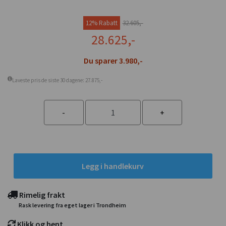
12% Rabatt
32.605,-
28.625,-
Du sparer 3.980,-
Laveste pris de siste 30 dagene: 27.875,-
Legg i handlekurv
Rimelig frakt
Rask levering fra eget lager i Trondheim
Klikk og hent