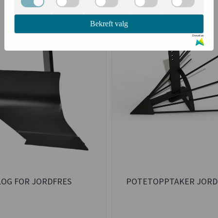
Bekreft valg
Drevet av
LOG FOR JORDFRES
POTETOPPTAKER JORD