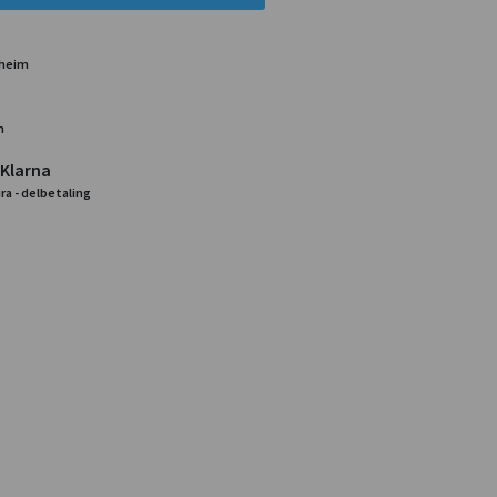
dheim
m
 Klarna
ra - delbetaling