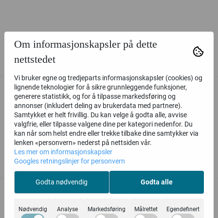
Om informasjonskapsler på dette
nettstedet
Vi bruker egne og tredjeparts informasjonskapsler (cookies) og
lignende teknologier for å sikre grunnleggende funksjoner,
generere statistikk, og for å tilpasse markedsføring og
annonser (inkludert deling av brukerdata med partnere).
Samtykket er helt frivillig. Du kan velge å godta alle, avvise
valgfrie, eller tilpasse valgene dine per kategori nedenfor. Du
kan når som helst endre eller trekke tilbake dine samtykker via
lenken «personvern» nederst på nettsiden vår.
Les mer om informasjonskapsler
Googles retningslinjer for personvern
Relaterte produkter
Godta nødvendig
Godta alle
Nødvendig
Analyse
Markedsføring
Målrettet
Egendefinert