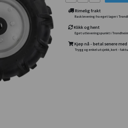
Rimelig frakt
Rask levering fra eget lager i Tron
Klikk og hent
Eget utleveringspunkt i Trondhei
Kjøp nå - betal senere med
Trygg og enkel utsjekk, kort - faktu