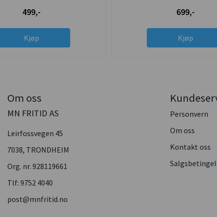
499,-
699,-
Kjøp
Kjøp
Om oss
Kundeser
MN FRITID AS
Personvern
Om oss
Leirfossvegen 45
Kontakt oss
7038, TRONDHEIM
Salgsbetingel
Org. nr. 928119661
Tlf:
9752 4040
post@mnfritid.no