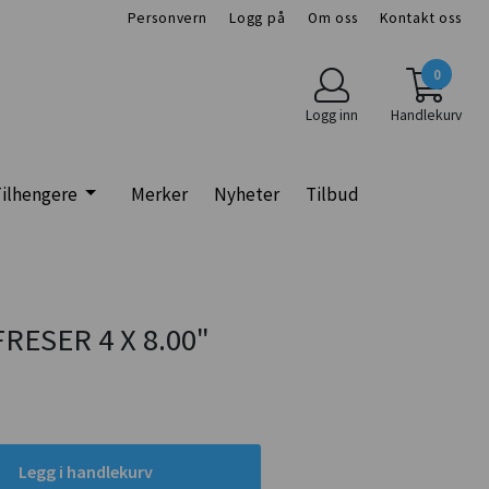
Personvern
Logg på
Om oss
Kontakt oss
0
Logg inn
Handlekurv
ilhengere
Merker
Nyheter
Tilbud
ESER 4 X 8.00"
Legg i handlekurv