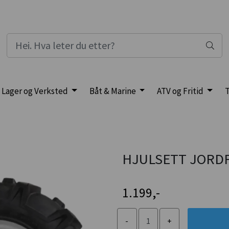
Lager og Verksted
Båt & Marine
ATV og Fritid
T
HJULSETT JORDFR
1.199,-