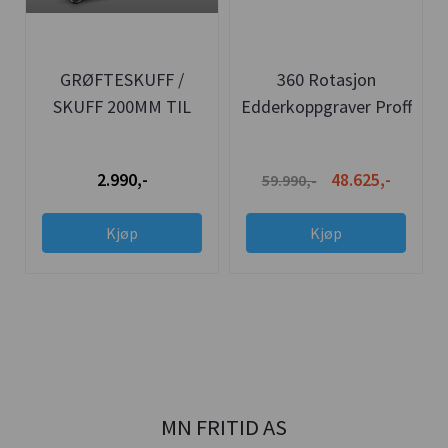
GRØFTESKUFF /
360 Rotasjon
SKUFF 200MM TIL
Edderkoppgraver Proff
EDDERKOPPGRAVER /
Mini graver Premium
MINI-BRØYT MB-30
Pro
2.990,-
48.625,-
59.990,-
Kjøp
Kjøp
MN FRITID AS