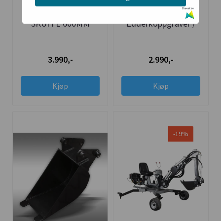
PUSSESKUFF /
Klype / Grabb For
Drevet av
SKUFFE 600MM
Edderkoppgraver /
EDDERKOPPGRAVER /
Brøyt M/Brakett
MINI-BRØYT / JANSEN
3.990,-
2.990,-
Kjøp
Kjøp
-19%