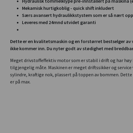
Hydraulisk tommelklype pre-innstallert på maskina (eg
Mekamisk hurtigkoblig - quick shift inkludert
Særs avansert hydraulikkstystem som er så nært op
Leveres med 24mnd utvidet garanti
Dette er en kvalitetsmaskin og en forstørret bestselger a
ikke kommer inn. Du nyter godt av stødighet med breddbare 
Meget drivstoffeffektiv motor som er stabil i drift og har hø
tilgjengelig måte. Maskinen er meget driftssikker og servi
sylindre, kraftige nok, plassert på toppen av bommen. Dette
er på max.