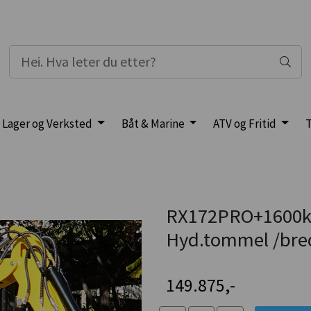
Lager og Verksted
Båt & Marine
ATV og Fritid
T
RX172PRO+1600kg
Hyd.tommel /bre
149.875,-