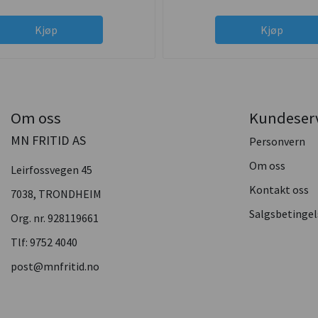
Kjøp
Kjøp
Om oss
Kundeser
MN FRITID AS
Personvern
Om oss
Leirfossvegen 45
Kontakt oss
7038, TRONDHEIM
Salgsbetingel
Org. nr. 928119661
Tlf:
9752 4040
post@mnfritid.no