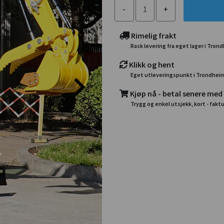
Rimelig frakt
Rask levering fra eget lager i Tron
Klikk og hent
Eget utleveringspunkt i Trondhei
Kjøp nå - betal senere med
Trygg og enkel utsjekk, kort - faktu