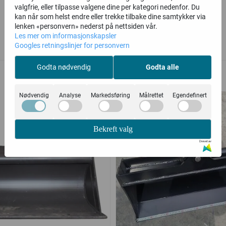
valgfrie, eller tilpasse valgene dine per kategori nedenfor. Du
kan når som helst endre eller trekke tilbake dine samtykker via
lenken «personvern» nederst på nettsiden vår.
Les mer om informasjonskapsler
Googles retningslinjer for personvern
Relaterte produkter
Godta nødvendig
Godta alle
Nødvendig
Analyse
Markedsføring
Målrettet
Egendefinert
Bekreft valg
Drevet av