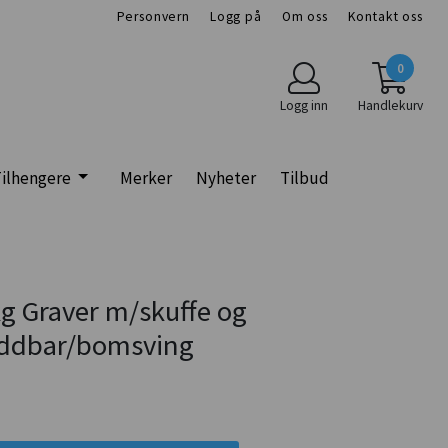
Personvern
Logg på
Om oss
Kontakt oss
0
Logg inn
Handlekurv
ilhengere
Merker
Nyheter
Tilbud
 Graver m/skuffe og
ddbar/bomsving