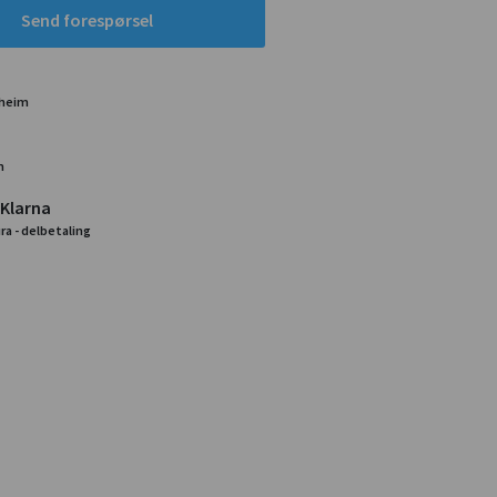
Send forespørsel
dheim
m
 Klarna
ra - delbetaling