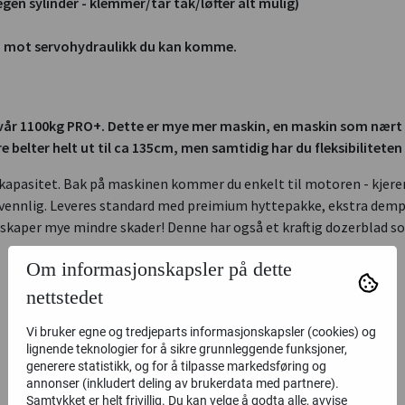
en sylinder - klemmer/tar tak/løfter alt mulig)
p mot servohydraulikk du kan komme.
v vår 1100kg PRO+. Dette er mye mer maskin, en maskin som nær
belter helt ut til ca 135cm, men samtidig har du fleksibilitete
y kapasitet. Bak på maskinen kommer du enkelt til motoren - kjeren
ce vennlig. Leveres standard med preimium hyttepakke, ekstra dem
 skaper mye mindre skader! Denne har også et kraftig dozerblad so
Om informasjonskapsler på dette
nettstedet
Vi bruker egne og tredjeparts informasjonskapsler (cookies) og
lignende teknologier for å sikre grunnleggende funksjoner,
generere statistikk, og for å tilpasse markedsføring og
annonser (inkludert deling av brukerdata med partnere).
Samtykket er helt frivillig. Du kan velge å godta alle, avvise