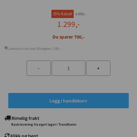
35% Rabatt
1.999,-
1.299,-
Du sparer 700,-
Laveste pris de siste 30 dagene: 1.199,-
Legg i handlekurv
Rimelig frakt
Rask levering fra eget lager i Trondheim
Klikk og hent