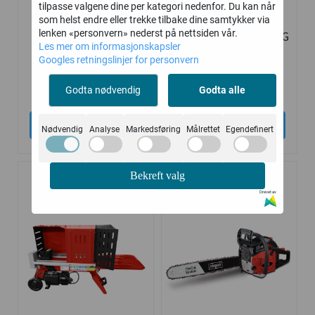
tilpasse valgene dine per kategori nedenfor. Du kan når
Sagbenk med
SAGBUKK
som helst endre eller trekke tilbake dine samtykker via
lenken «personvern» nederst på nettsiden vår.
motorsagholder -
GALVANISERT - 180KG
Les mer om informasjonskapsler
150kg kapasitet
KAPASITET
Googles retningslinjer for personvern
1.199,-
499,-
1.799,-
Godta nødvendig
Godta alle
Kjøp
Kjøp
Nødvendig
Analyse
Markedsføring
Målrettet
Egendefinert
Bekreft valg
-17%
-37%
Drevet av