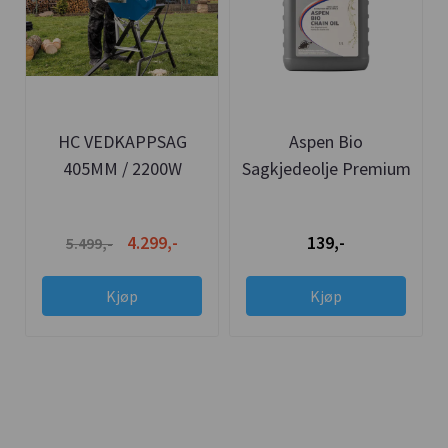
HC VEDKAPPSAG
Aspen Bio
405MM / 2200W
Sagkjedeolje Premium
1L
4.299,-
139,-
5.499,-
Kjøp
Kjøp