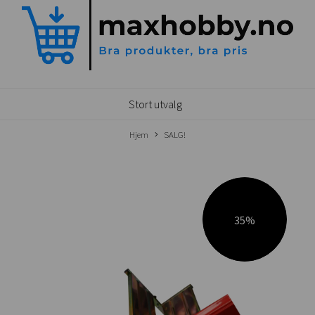
Stort utvalg
Hjem
SALG!
35%