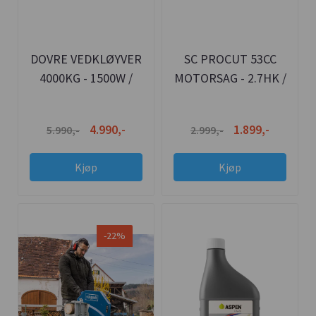
DOVRE VEDKLØYVER
SC PROCUT 53CC
4000KG - 1500W /
MOTORSAG - 2.7HK /
PERFEKT PÅ HYTTA
20" OG 51CM SVERD
4.990,-
1.899,-
5.990,-
2.999,-
Kjøp
Kjøp
-22%