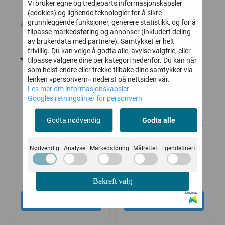
Vi bruker egne og tredjeparts informasjonskapsler
(cookies) og lignende teknologier for å sikre
grunnleggende funksjoner, generere statistikk, og for å
tilpasse markedsføring og annonser (inkludert deling
av brukerdata med partnere). Samtykket er helt
frivillig. Du kan velge å godta alle, avvise valgfrie, eller
tilpasse valgene dine per kategori nedenfor. Du kan når
som helst endre eller trekke tilbake dine samtykker via
lenken «personvern» nederst på nettsiden vår.
Les mer om informasjonskapsler
Googles retningslinjer for personvern
Godta nødvendig
Godta alle
Kimple 300 Catch -
Årer i tre Lahnakoski -
Premium
7" - 210cm - par
Nødvendig
Analyse
Markedsføring
Målrettet
Egendefinert
aluminiumsbåt
24.990,-
999,-
Bekreft valg
Drevet av
Kjøp
Kjøp