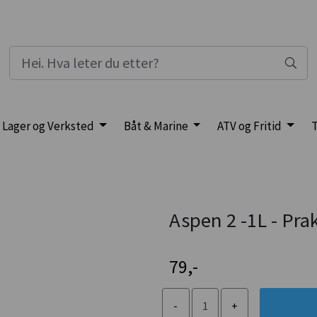
Lager og Verksted
Båt & Marine
ATV og Fritid
T
Aspen 2 -1L - Pra
79,-