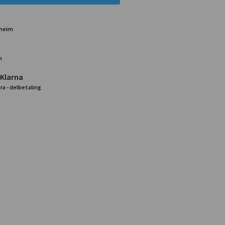
dheim
m
 Klarna
ra - delbetaling