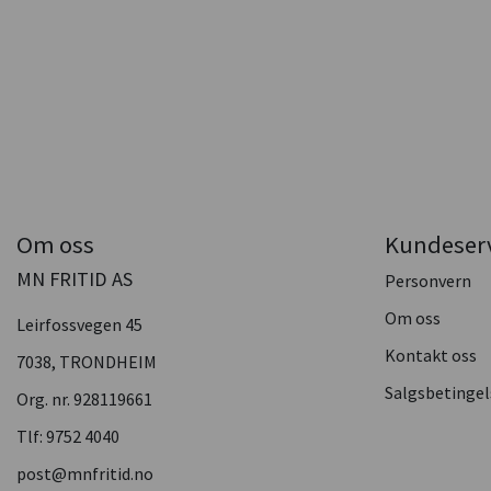
Om oss
Kundeser
MN FRITID AS
Personvern
Om oss
Leirfossvegen 45
Kontakt oss
7038, TRONDHEIM
Salgsbetingel
Org. nr. 928119661
Tlf:
9752 4040
post@mnfritid.no