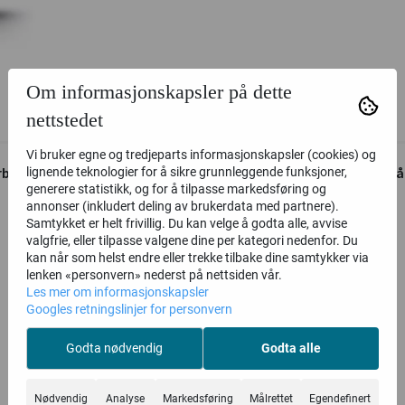
Om informasjonskapsler på dette
nettstedet
Vi bruker egne og tredjeparts informasjonskapsler (cookies) og
bruk, renere motorgange - mer lettstartet. Perfekt størrelse på 
lignende teknologier for å sikre grunnleggende funksjoner,
generere statistikk, og for å tilpasse markedsføring og
annonser (inkludert deling av brukerdata med partnere).
Samtykket er helt frivillig. Du kan velge å godta alle, avvise
valgfrie, eller tilpasse valgene dine per kategori nedenfor. Du
kan når som helst endre eller trekke tilbake dine samtykker via
lenken «personvern» nederst på nettsiden vår.
Les mer om informasjonskapsler
Googles retningslinjer for personvern
Relaterte produkter
Godta nødvendig
Godta alle
Nødvendig
Analyse
Markedsføring
Målrettet
Egendefinert