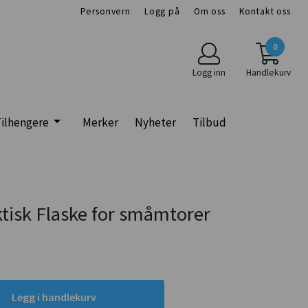
Personvern
Logg på
Om oss
Kontakt oss
0
Logg inn
Handlekurv
ilhengere
Merker
Nyheter
Tilbud
ktisk Flaske for småmtorer
Legg i handlekurv