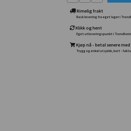
Rimelig frakt
Rask levering fra eget lager i Tron
Klikk og hent
Eget utleveringspunkt i Trondhei
Kjøp nå - betal senere med
Trygg og enkel utsjekk, kort - faktu