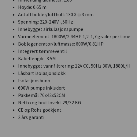
Høyde: 0.65 m
Antall bobler/lutfhull: 130 X φ 3 mm
Spenning: 220-240V~,50Hz
Innebygget sirkulasjonspumpe
Varmeelement: 1800W/2.44HP 1,2-1,7 grader per time
Boblegenerator/luftmasse: 600W/0.81HP
Integrert tømmeventil
Kabellengde: 3.5M
Innebygget vannfiltrering: 12V CC, 50Hz 30W, 1880L/H
Låsbart isolasjonslokk
Isolasjonsbunn
600W pumpe inkludert
Pakkemål 76x42x52CM
Netto og bruttovekt 29/32 KG
CE og Rohs godkjent
2 års garanti