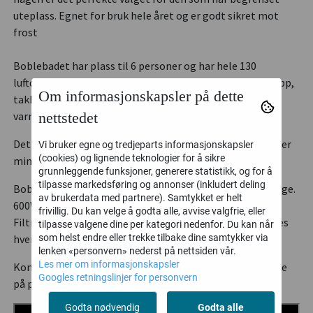
uteplass. Egnet for bruk hele året og er godt sikret mot
frost
Boblebadet har plass til 6 personer og har hele 130
luftdyser. Dette luksuriøse hjemmespaet varmes raskt opp,
Om informasjonskapsler på dette
takket være sitt unike vannvarmesystem. Vannet kan
nettstedet
varmes opp til max 43 grader. 1,7 grader per time.
Det medfølger låsbart isolasjonslokk i pakken, som sikrer
Vi bruker egne og tredjeparts informasjonskapsler
(cookies) og lignende teknologier for å sikre
minimalt med varmetap når boblebadet ikke er i bruk.
grunnleggende funksjoner, generere statistikk, og for å
tilpasse markedsføring og annonser (inkludert deling
Boblebadet leveres i sort utvendig og grå innvending farge.
av brukerdata med partnere). Samtykket er helt
600W pumpe er inkludert.
frivillig. Du kan velge å godta alle, avvise valgfrie, eller
Filtreringssystem inkludert og filter må skiftes/rengjøres
tilpasse valgene dine per kategori nedenfor. Du kan når
som helst endre eller trekke tilbake dine samtykker via
hver 2 måned.
lenken «personvern» nederst på nettsiden vår.
Les mer om informasjonskapsler
Kontrollpanelet er momtert på selve boblebadet og ikke
Googles retningslinjer for personvern
på pumpa slik bildet viser.
Godta nødvendig
Godta alle