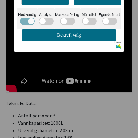
Nødvendig
Analyse
Markedsføring
Målrettet
Egendefinert
Bekreft valg
Drevet av
Tekniske Data:
Antall personer: 6
Vannkapasitet: 1000L
Utvendig diameter: 2.08 m
Innvending diameter: 1.60