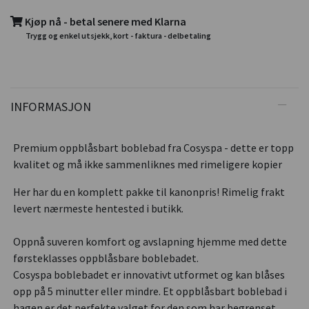
Kjøp nå - betal senere med Klarna
Trygg og enkel utsjekk, kort - faktura - delbetaling
INFORMASJON
Premium oppblåsbart boblebad fra Cosyspa - dette er topp
kvalitet og må ikke sammenliknes med rimeligere kopier
Her har du en komplett pakke til kanonpris! Rimelig frakt
levert nærmeste hentested i butikk.
Oppnå suveren komfort og avslapning hjemme med dette
førsteklasses oppblåsbare boblebadet.
Cosyspa boblebadet er innovativt utformet og kan blåses
opp på 5 minutter eller mindre. Et oppblåsbart boblebad i
hagen er det perfekte valget for den som har begrenset