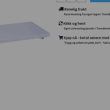
Rimelig frakt
Rask levering fra eget lager i Tron
Klikk og hent
Eget utleveringspunkt i Trondhei
Kjøp nå - betal senere med
Trygg og enkel utsjekk, kort - faktu