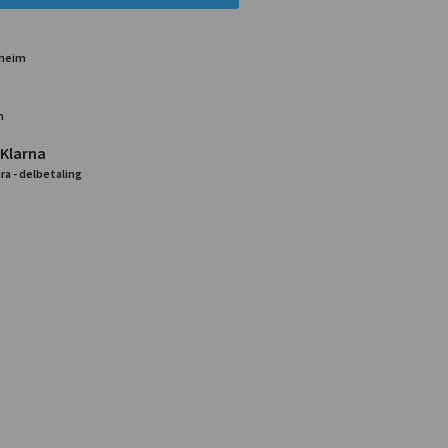
dheim
m
 Klarna
ra - delbetaling