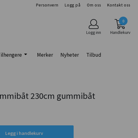
Personvern
Logg på
Om oss
Kontakt oss
0
Logg inn
Handlekurv
ilhengere
Merker
Nyheter
Tilbud
 Gummibåt 230cm gummibåt
Legg i handlekurv