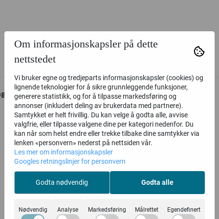
Om informasjonskapsler på dette
nettstedet
Vi bruker egne og tredjeparts informasjonskapsler (cookies) og
lignende teknologier for å sikre grunnleggende funksjoner,
nge andre modeller
generere statistikk, og for å tilpasse markedsføring og
annonser (inkludert deling av brukerdata med partnere).
Samtykket er helt frivillig. Du kan velge å godta alle, avvise
valgfrie, eller tilpasse valgene dine per kategori nedenfor. Du
kan når som helst endre eller trekke tilbake dine samtykker via
lenken «personvern» nederst på nettsiden vår.
Les mer om informasjonskapsler
Googles retningslinjer for personvern
Relaterte produkter
Godta nødvendig
Godta alle
Nødvendig
Analyse
Markedsføring
Målrettet
Egendefinert