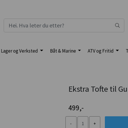
Lager og Verksted
Båt & Marine
ATV og Fritid
T
Ekstra Tofte til
499,-