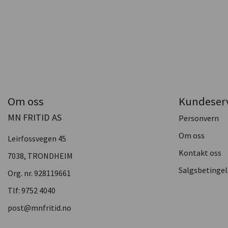
Om oss
Kundeser
MN FRITID AS
Personvern
Om oss
Leirfossvegen 45
Kontakt oss
7038, TRONDHEIM
Salgsbetingel
Org. nr. 928119661
Tlf:
9752 4040
post@mnfritid.no