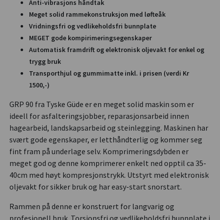
Anti-vibrasjons håndtak
Meget solid rammekonstruksjon med løfteåk
Vridningsfri og vedlikeholdsfri bunnplate
MEGET gode kompirimeringsegenskaper
Automatisk framdrift og elektronisk oljevakt for enkel og
trygg bruk
Transporthjul og gummimatte inkl. i prisen (verdi Kr
1500,-)
GRP 90 fra Tyske Güde er en meget solid maskin som er
ideell for asfalteringsjobber, reparasjonsarbeid innen
hagearbeid, landskapsarbeid og steinlegging. Maskinen har
svært gode egenskaper, er letthåndterlig og kommer seg
fint fram på underlage selv. Komprimeringsdybden er
meget god og denne komprimerer enkelt ned opptil ca 35-
40cm med høyt kompresjonstrykk. Utstyrt med elektronisk
oljevakt for sikker bruk og har easy-start snorstart.
Rammen på denne er konstruert for langvarig og
profesjonell bruk. Torsjonsfri og vedlikeholdsfri bunnplate i