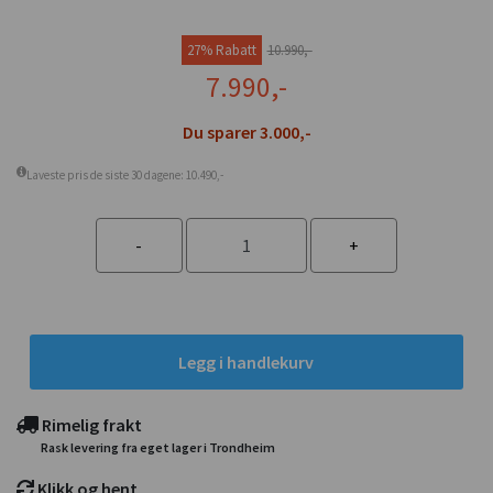
27% Rabatt
10.990,-
7.990,-
Du sparer 3.000,-
Laveste pris de siste 30 dagene: 10.490,-
Legg i handlekurv
Rimelig frakt
Rask levering fra eget lager i Trondheim
Klikk og hent