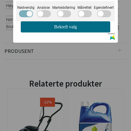
Høyde
710 mm
Nødvendig
Analyse
Markedsføring
Målrettet
Egendefinert
Netto vekt:
94.092 kg
Bruttovekt:
103.243 kg
Bekreft valg
Drevet av
PRODUSENT
Relaterte produkter
-32%