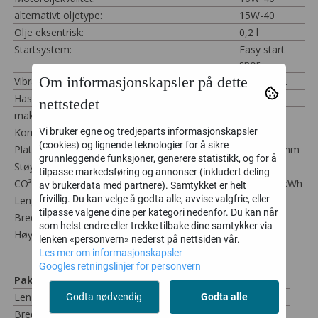
alternativt oljetype:
15W-40
Olje eksentrisk:
0,2 l
Startsystem:
Easy start
snor
Om informasjonskapsler på dette
Vibrasjonsstøt:
4800 /min.
Hastighet forover:
20 m/min.
nettstedet
maks. kompresjonstrykk:
16 kN
Komprimeringsdybde:
35-40 cm
Vi bruker egne og tredjeparts informasjonskapsler
(cookies) og lignende teknologier for å sikre
Platestørrelse:
540x450 mm
grunnleggende funksjoner, generere statistikk, og for å
Støyverdispesifikasjon LWA:
105 dB
tilpasse markedsføring og annonser (inkludert deling
CO²:
811,46 g/kWh
av brukerdata med partnere). Samtykket er helt
frivillig. Du kan velge å godta alle, avvise valgfrie, eller
Lengde:
1.135 mm
tilpasse valgene dine per kategori nedenfor. Du kan når
Bred:
450 mm
som helst endre eller trekke tilbake dine samtykker via
Høyde:
920 mm
lenken «personvern» nederst på nettsiden vår.
Les mer om informasjonskapsler
Googles retningslinjer for personvern
Pakkedimensjoner
Lengde
665 mm
Godta nødvendig
Godta alle
Bred
470 mm