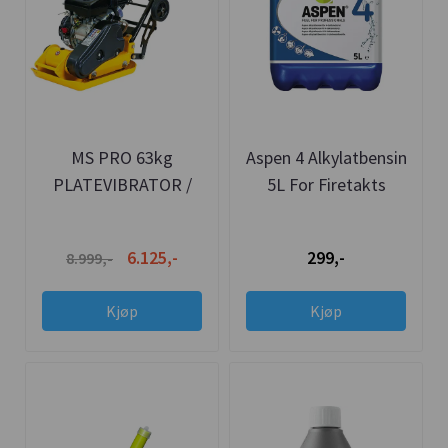
MS PRO 63kg
Aspen 4 Alkylatbensin
PLATEVIBRATOR /
5L For Firetakts
HOPPETUSSE INK
Motorer
GUMMIMATTE OG
6.125,-
299,-
8.999,-
HJUL
Kjøp
Kjøp