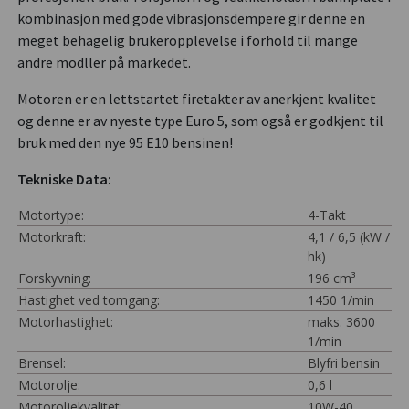
kombinasjon med gode vibrasjonsdempere gir denne en
meget behagelig brukeropplevelse i forhold til mange
andre modller på markedet.
Motoren er en lettstartet firetakter av anerkjent kvalitet
og denne er av nyeste type Euro 5, som også er godkjent til
bruk med den nye 95 E10 bensinen!
Tekniske Data:
Motortype:
4-Takt
Motorkraft:
4,1 / 6,5 (kW /
hk)
Forskyvning:
196 cm³
Hastighet ved tomgang:
1450 1/min
Motorhastighet:
maks. 3600
1/min
Brensel:
Blyfri bensin
Motorolje:
0,6 l
Motoroljekvalitet:
10W-40