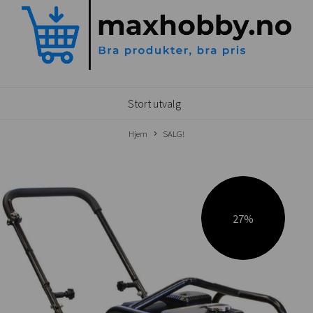
Stort utvalg
Hjem
SALG!
27%