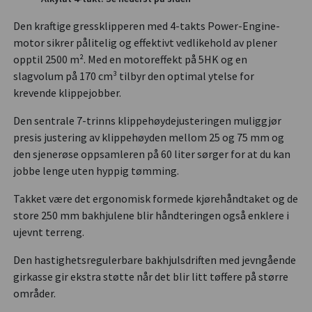
Den kraftige gressklipperen med 4-takts Power-Engine-
motor sikrer pålitelig og effektivt vedlikehold av plener
opptil 2500 m². Med en motoreffekt på 5HK og en
slagvolum på 170 cm³ tilbyr den optimal ytelse for
krevende klippejobber.
Den sentrale 7-trinns klippehøydejusteringen muliggjør
presis justering av klippehøyden mellom 25 og 75 mm og
den sjenerøse oppsamleren på 60 liter sørger for at du kan
jobbe lenge uten hyppig tømming.
Takket være det ergonomisk formede kjørehåndtaket og de
store 250 mm bakhjulene blir håndteringen også enklere i
ujevnt terreng.
Den hastighetsregulerbare bakhjulsdriften med jevngående
girkasse gir ekstra støtte når det blir litt tøffere på større
områder.