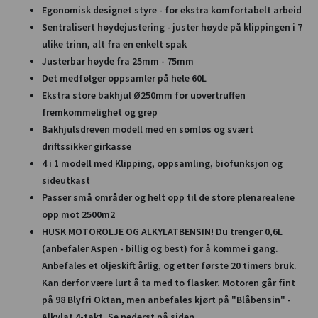
Egonomisk designet styre - for ekstra komfortabelt arbeid
Sentralisert høydejustering - juster høyde på klippingen i 7
ulike trinn, alt fra en enkelt spak
Justerbar høyde fra 25mm - 75mm
Det medfølger oppsamler på hele 60L
Ekstra store bakhjul Ø250mm for uovertruffen
fremkommelighet og grep
Bakhjulsdreven modell med en sømløs og svært
driftssikker girkasse
4 i 1 modell med Klipping, oppsamling, biofunksjon og
sideutkast
Passer små områder og helt opp til de store plenarealene
opp mot 2500m2
HUSK MOTOROLJE OG ALKYLATBENSIN! Du trenger 0,6L
(anbefaler Aspen - billig og best) for å komme i gang.
Anbefales et oljeskift årlig, og etter første 20 timers bruk.
Kan derfor være lurt å ta med to flasker. Motoren går fint
på 98 Blyfri Oktan, men anbefales kjørt på "Blåbensin" -
Alkylat 4-takt. Se nederst på siden