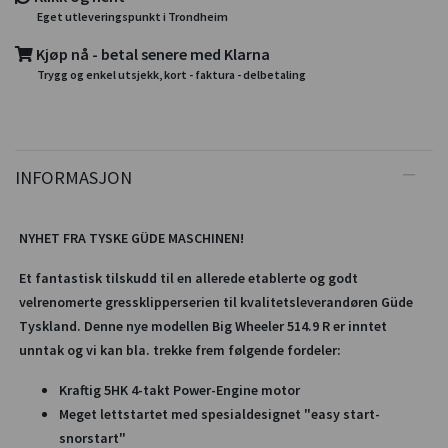
Eget utleveringspunkt i Trondheim
Kjøp nå - betal senere med Klarna
Trygg og enkel utsjekk, kort - faktura - delbetaling
INFORMASJON
NYHET FRA TYSKE GÜDE MASCHINEN!
Et fantastisk tilskudd til en allerede etablerte og godt
velrenomerte gressklipperserien til kvalitetsleverandøren Güde
Tyskland. Denne nye modellen Big Wheeler 514.9 R er inntet
unntak og vi kan bla. trekke frem følgende fordeler:
Kraftig 5HK 4-takt Power-Engine motor
Meget lettstartet med spesialdesignet "easy start-
snorstart"