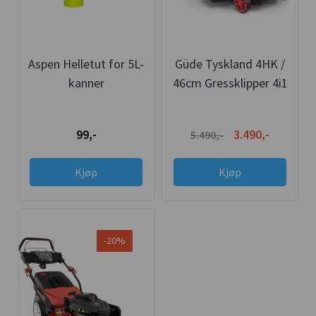
Aspen Helletut for 5L-
Güde Tyskland 4HK /
kanner
46cm Gressklipper 4i1
Kombi PRO
99,-
3.490,-
5.490,-
Kjøp
Kjøp
-20%