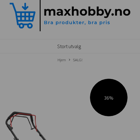
Stort utvalg
Hjem
SALG!
36%