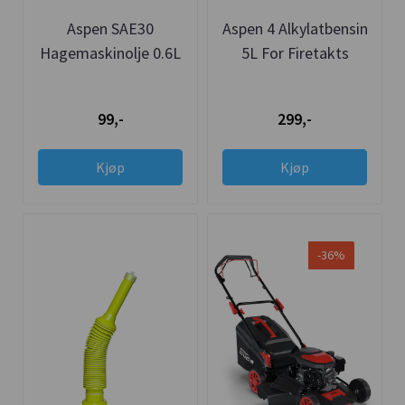
Aspen SAE30
Aspen 4 Alkylatbensin
Hagemaskinolje 0.6L
5L For Firetakts
Motorer
99,-
299,-
Kjøp
Kjøp
-36%