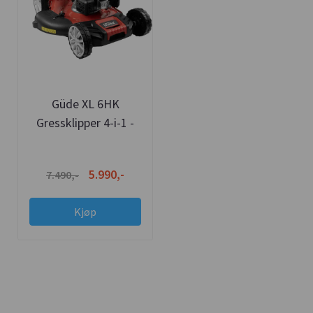
Güde XL 6HK
Gressklipper 4-i-1 -
55cm Klippebredde
5.990,-
7.490,-
Kjøp