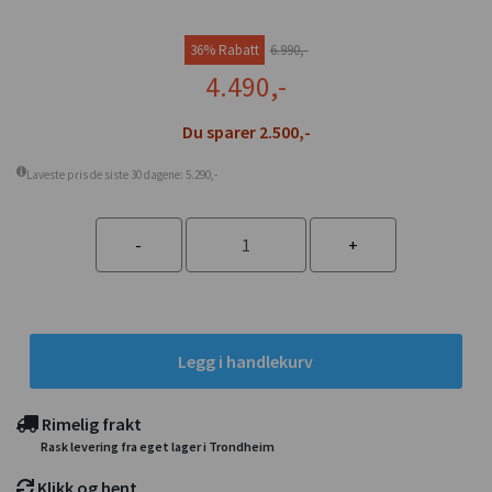
36% Rabatt
6.990,-
4.490,-
Du sparer 2.500,-
Laveste pris de siste 30 dagene: 5.290,-
Legg i handlekurv
Rimelig frakt
Rask levering fra eget lager i Trondheim
Klikk og hent