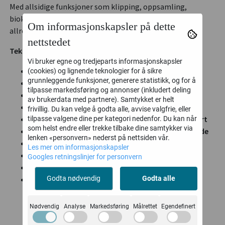
Med allsidige funksjoner som klipping, oppsamling,
bioklipp og sideutkast er denne gressklipperen en ekte
Om informasjonskapsler på dette
allrounder i kjent Tysk kvalitet
nettstedet
Tekniske Data:
Vi bruker egne og tredjeparts informasjonskapsler
Motor: 1-syl 4-takt Power engine 5HK 170cc
(cookies) og lignende teknologier for å sikre
grunnleggende funksjoner, generere statistikk, og for å
Klippebredde: 51cm
tilpasse markedsføring og annonser (inkludert deling
Oppsamler: 60L
av brukerdata med partnere). Samtykket er helt
Høydejustering: Sentral i syv trinn 25-75mm
frivillig. Du kan velge å godta alle, avvise valgfrie, eller
Startmetode: Spesialutviklet easy-start snorstart
tilpasse valgene dine per kategori nedenfor. Du kan når
som helst endre eller trekke tilbake dine samtykker via
Girkasse: Sømløs - trinnløs, hastighetsregulerende
lenken «personvern» nederst på nettsiden vår.
Dekkdimensjon bak: Ø250mm
Les mer om informasjonskapsler
Dekkdimensjon foran: Ø200mm
Googles retningslinjer for personvern
Logistiske data: 87cm x 59cm x 44cm
Bruttovekt / nettovekt: 32kg / 27kg
Godta nødvendig
Godta alle
Nødvendig
Analyse
Markedsføring
Målrettet
Egendefinert