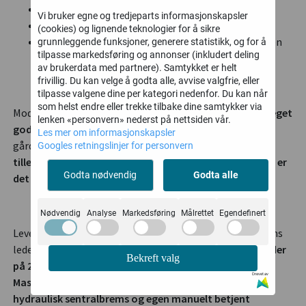
Hjulbase 2170mm, sporbredde ca 130cm
Vi bruker egne og tredjeparts informasjonskapsler
Tipphøyde på hele 2530mm med skuff
(cookies) og lignende teknologier for å sikre
Standard levert med tillegshydraulikk for bruk av en
grunnleggende funksjoner, generere statistikk, og for å
tilpasse markedsføring og annonser (inkludert deling
rekke tilbehør
av brukerdata med partnere). Samtykket er helt
frivillig. Du kan velge å godta alle, avvise valgfrie, eller
tilpasse valgene dine per kategori nedenfor. Du kan når
som helst endre eller trekke tilbake dine samtykker via
Moderne og
romslig hytte med enkle betjeninger og meget
lenken «personvern» nederst på nettsiden vår.
god oversik
t. Kraftig maskin som er en god hjelper på
Les mer om informasjonskapsler
gården, til brøyting eller andre oppgaver.
Med
Googles retningslinjer for personvern
tilleggshydraulikk og en rekke tilgjengelig ekstrautstyr er
Godta nødvendig
Godta alle
det ingen problem med allsidige oppgave
r.
Nødvendig
Analyse
Markedsføring
Målrettet
Egendefinert
Leveres standard med en kvalitetsmotor fra en av verdens
ledende produsenter -
Godkjent Euro 5 25HK som arbeider
Bekreft valg
på 2200 o/min - med 25HK
så er er det rikelig av krefter.
Drevet av
Maskinen har et fullhydraulisk styresystem, firehjuls
hydraulisk sentralbrems og egen manuelt betjent