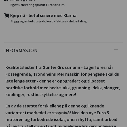
Eget utleveringspunkt i Trondheim
Kjøp nå - betal senere med Klarna
Trygg og enkel utsjekk, kort - faktura - delbetaling
INFORMASJON
Kvalitetslaster fra Günter Grossmann - Lagerføres nå i
Fossegrenda, Trondheim! Mer maskin for pengene skal du
lete lenge etter - denne er oppgradert og tilpasset
nordiske forhold med bedre lakk, grunning, dekk, slanger,
koblinger, rustbeskyttelse og mere!
En av de største forskjellene på denne og liknende
varianter i markedet er støynivå! Med den nye Euro 5
motoren og forbedrede isolasjonen i hytta, samt arbeid
på lavt turtall gir en langt hyggeligere brukeropplevelse.