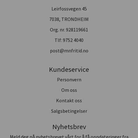
Leirfossvegen 45
7038, TRONDHEIM
Org. nr. 928119661
Tlf:
9752 4040
post@mnfritid.no
Kundeservice
Personvern
Om oss
Kontakt oss
Salgsbetingelser
Nyhetsbrev
Meld deg på nyhetsbrevet vårt for å få oppdateringer fra