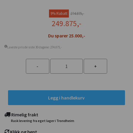
9% Rabatt
274.875,-
249.875,-
Du sparer 25.000,-
Laveste pris de siste 30 dagene: 274.875,-
Legg i handlekurv
Rimelig frakt
Rask levering fra eget lager i Trondheim
Klikk og hent