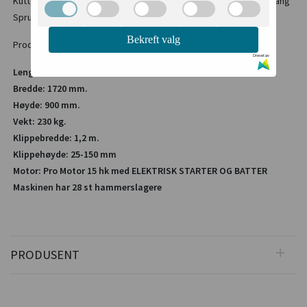
Kuttehøyde; 25-70mm Slepemeier på sidene for stabil og jevn gang
Sprutvern i forkant slik at du minsker risikoen for steinsprut.
Bekreft valg
Produktet må monteres før bruk. Monteringstid ca 1 time.
Drevet av
Lengde: 1760 mm.
Bredde: 1720 mm.
Høyde: 900 mm.
Vekt: 230 kg.
Klippebredde: 1,2 m.
Klippehøyde: 25-150 mm
Motor: Pro Motor 15 hk med ELEKTRISK STARTER OG BATTER
Maskinen har 28 st hammerslagere
PRODUSENT