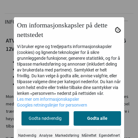
INFORMASJON
Om informasjonskapsler på dette
nettstedet
ATV BEITEPUSSER PREMIUM - MED 18HK MOTOR OG
Vi bruker egne og tredjeparts informasjonskapsler
12V ELEKTRISK START!
(cookies) og lignende teknologier for å sikre
grunnleggende funksjoner, generere statistikk, og for å
Slagklipper med hammerslag til ATV, UTV og traktor.
tilpasse markedsføring og annonser (inkludert deling
Arbeidsbredde 1200 mm
av brukerdata med partnere). Samtykket er helt
frivillig. Du kan velge å godta alle, avvise valgfrie, eller
Klippetykkelse på 1cm
tilpasse valgene dine per kategori nedenfor. Du kan når
Leveres med 28 stk hammerkniver
som helst endre eller trekke tilbake dine samtykker via
lenken «personvern» nederst på nettsiden vår.
Monter hjul for stabilitet og fleksibilitet etter ønske. Kan monteres
Les mer om informasjonskapsler
med hjul bakover og innover som gjør lett tilkomst til for eksempel
Googles retningslinjer for personvern
trær / kanter Store luftgummihjul (16–6,50x8) Hjulene er justerbare i
høyden med fjærlåst sveiv for å hindre at sveiven beveger seg
Godta nødvendig
Godta alle
tilbake på grunn av vibrasjoner. 2100-2500 kvm i timen.
Nødvendig
Analyse
Markedsføring
Målrettet
Egendefinert