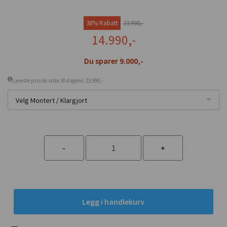
38% Rabatt
23.990,-
14.990,-
Du sparer 9.000,-
Laveste pris de siste 30 dagene: 23.990,-
Velg Montert / Klargjort
Legg i handlekurv