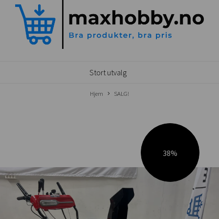
Stort utvalg
Hjem
SALG!
38%