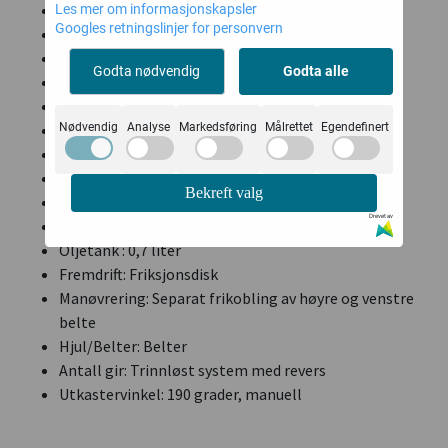
Start type: Drasnor og elektrisk start 220V
Les mer om informasjonskapsler
Googles retningslinjer for personvern
Ledlys
Arbeidsbredde: 61 cm
Godta nødvendig
Godta alle
Arbeidshøyde: 51 cm
Mål i eske: 118x75,5x74 cm
Nødvendig
Analyse
Markedsføring
Målrettet
Egendefinert
Høyde på feserehus: 51cm
Vekt: Brutto 90kg Netto 85 kg
Drivstoff: Blyfri bensin 91-98 okt
Bekreft valg
Tank kapasitet: 3,6 L
Drevet av
Drivstoff per time: 0.6 L/T
Oljetank : 0,7 liter
Fremdrift: Friksjonsdisk
Manøvrering: Separat frikobling av høyre og venstre
belte
Hjul/Belter: Belter
Antall gir: Trinnløst system med revers
Utkastervinkel: 190 grader, manuell