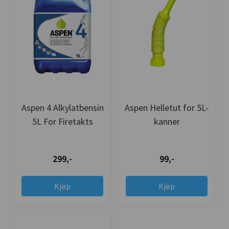
Aspen 4 Alkylatbensin
Aspen Helletut for 5L-
5L For Firetakts
kanner
Motorer
299,-
99,-
Kjøp
Kjøp