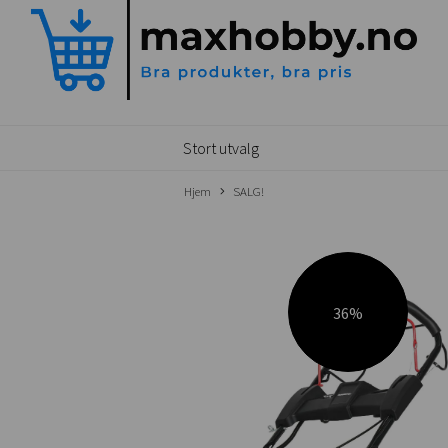
Stort utvalg
Hjem
SALG!
36%