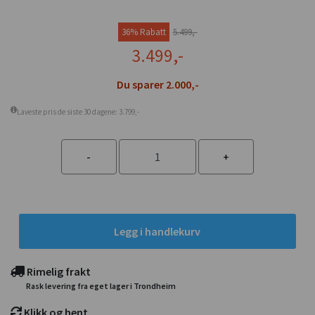
36% Rabatt
5.499,-
3.499,-
Du sparer 2.000,-
Laveste pris de siste 30 dagene: 3.799,-
Legg i handlekurv
Rimelig frakt
Rask levering fra eget lager i Trondheim
Klikk og hent