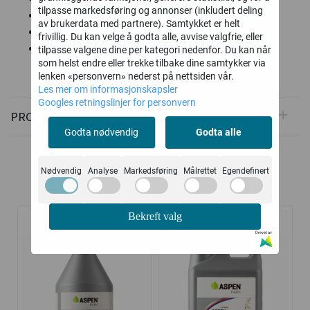
tilpasse markedsføring og annonser (inkludert deling
Materiale: stå
av brukerdata med partnere). Samtykket er helt
Oppsamler: 45
frivillig. Du kan velge å godta alle, avvise valgfrie, eller
2 års garanti
tilpasse valgene dine per kategori nedenfor. Du kan når
som helst endre eller trekke tilbake dine samtykker via
lenken «personvern» nederst på nettsiden vår.
Les mer om informasjonskapsler
Googles retningslinjer for personvern
PRODUSENT
Godta nødvendig
Godta alle
Nødvendig
Analyse
Markedsføring
Målrettet
Egendefinert
Relaterte produkter
Bekreft valg
Drevet av