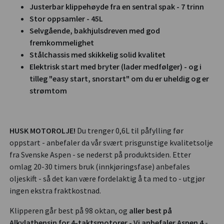
Justerbar klippehøyde fra en sentral spak - 7 trinn
Stor oppsamler - 45L
Selvgående, bakhjulsdreven med god
fremkommelighet
Stålchassis med skikkelig solid kvalitet
Elektrisk start med bryter (lader medfølger) - og i
tilleg "easy start, snorstart" om du er uheldig og er
strømtom
HUSK MOTOROLJE!
Du trenger 0,6L til påfylling før
oppstart - anbefaler da vår svært prisgunstige kvalitetsolje
fra Svenske Aspen - se nederst på produktsiden. Etter
omlag 20-30 timers bruk (innkjøringsfase) anbefales
oljeskift - så det kan være fordelaktig å ta med to - utgjør
ingen ekstra fraktkostnad.
Klipperen går best på 98 oktan, og
aller best på
Alkylatbensin for 4-taktsmotorer - Vi anbefaler Aspen 4
-