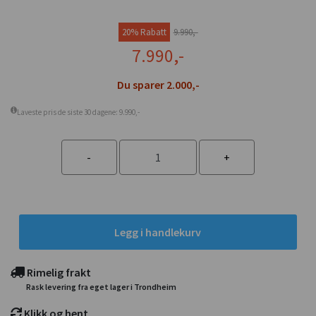
20% Rabatt
9.990,-
7.990,-
Du sparer 2.000,-
Laveste pris de siste 30 dagene: 9.990,-
Legg i handlekurv
Rimelig frakt
Rask levering fra eget lager i Trondheim
Klikk og hent