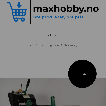
Stort utvalg
Hjem
Maskin og Hage
Skogsutstyr
20%