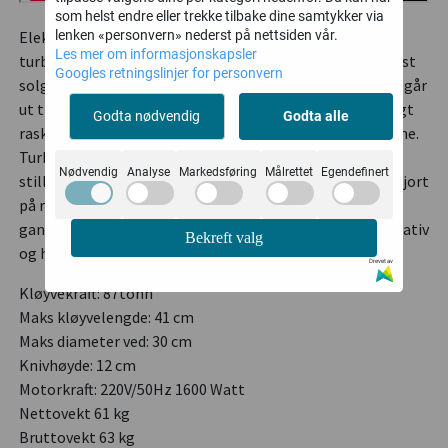
som helst endre eller trekke tilbake dine samtykker via
Elektrisk turbovedkløyver 7 tonn. Denne nye
lenken «personvern» nederst på nettsiden vår.
Les mer om informasjonskapsler
turbovedkløyveren med 1600W motor har blitt en de mest
Googles retningslinjer for personvern
solgte vedkløyverne. Det tar bare to sekunder fra kniven går
ut til den treffer kubben. Du kan derfor nå kløyve ved langt
Godta nødvendig
Godta alle
raskere enn med de tradisjonelle hydrauliske vedkløyverne.
Turbovedkløyveren er vår raskeste vedkløyver med
Nødvendig
Analyse
Markedsføring
Målrettet
Egendefinert
stillegående elektrisk motor. ­ Vedkløyveren får jobben gjort
på rekordtid. Den kraftfulle elektriske motoren setter i
gang et svinghjul som effektivt får fart på kløyvingen. Stativ
Bekreft valg
og hjul for optimal arbeidshøyde er inkludert i prisen.
Drevet av
Kløyvekraft: 87tonn
Maks kløyvelengde: 41 cm
Maks diameter ved: 30 cm
Knivhøyde: 12 cm
Motorkraft: 220V/50Hz 1600 Watt
Nettovekt 61 kg
Bruttovekt 63 kg