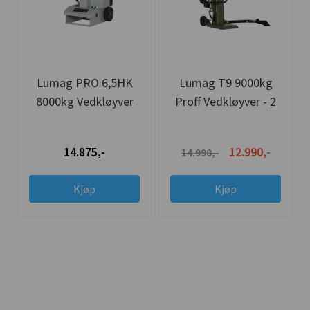
Lumag PRO 6,5HK
Lumag T9 9000kg
8000kg Vedkløyver
Proff Vedkløyver - 2
Bensin HB8N
hastigheter /
Stokkholder
14.875,-
12.990,-
14.990,-
Kjøp
Kjøp