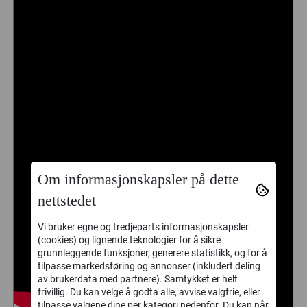
Om informasjonskapsler på dette
nettstedet
Vi bruker egne og tredjeparts informasjonskapsler
(cookies) og lignende teknologier for å sikre
grunnleggende funksjoner, generere statistikk, og for å
tilpasse markedsføring og annonser (inkludert deling
av brukerdata med partnere). Samtykket er helt
frivillig. Du kan velge å godta alle, avvise valgfrie, eller
tilpasse valgene dine per kategori nedenfor. Du kan når