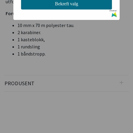
utfordringer du står ovenfor.
Bekreft valg
Drevet av
Foruten vinsjen Honda PCW3000 får du med:
10 mm x 70 m polyester tau.
2 karabiner.
1 kasteblokk,
1 rundsling
1 båndstropp.
PRODUSENT