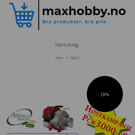
Stort utvalg
Hjem
SALG!
18%