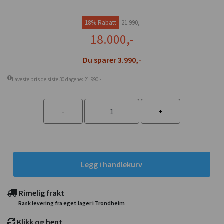
18% Rabatt
21.990,-
18.000,-
Du sparer 3.990,-
Laveste pris de siste 30 dagene: 21.990,-
Legg i handlekurv
Rimelig frakt
Rask levering fra eget lager i Trondheim
Klikk og hent