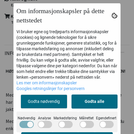
Eget utleveringspunkt i Trondheim
Om informasjonskapsler på dette
Kjøp nå - betal senere med Klarna
nettstedet
Trygg og enkel utsjekk, kort - faktura - delbetaling
Vi bruker egne og tredjeparts informasjonskapsler
(cookies) og lignende teknologier for å sikre
grunnleggende funksjoner, generere statistikk, og for å
tilpasse markedsføring og annonser (inkludert deling
INFORMASJON
av brukerdata med partnere). Samtykket er helt
frivillig. Du kan velge å godta alle, avvise valgfrie, eller
tilpasse valgene dine per kategori nedenfor. Du kan når
HØSTKUPP - SPAR TUSENER PÅ DENNE POPULÆRE PAKKEN!
som helst endre eller trekke tilbake dine samtykker via
lenken «personvern» nederst på nettsiden vår.
Les mer om informasjonskapsler
Googles retningslinjer for personvern
Med den gode gamle
Ludvig sekken,
som de fleste jegere
Godta nødvendig
Godta alle
har vært borti, får du med deg det du trenger for en god
jaktopplevelse.
Nødvendig
Analyse
Markedsføring
Målrettet
Egendefinert
Med Ludvigsekken full av utstyr fra Portable Winsh drar du
enkelt viltet ut dit du måtte ønske,uansett hvilke