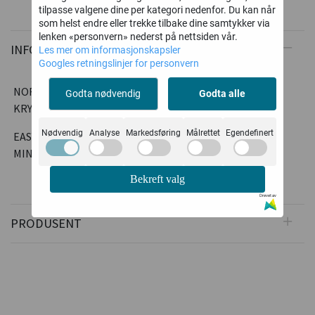
tilpasse valgene dine per kategori nedenfor. Du kan når
som helst endre eller trekke tilbake dine samtykker via
lenken «personvern» nederst på nettsiden vår.
INFORMASJON
Les mer om informasjonskapsler
Googles retningslinjer for personvern
NORSKPRODUSERT PROFESJONELL KJETTING -
Godta nødvendig
Godta alle
KRYSSKJETTING MED PIGG - U-BRODD
Nødvendig
Analyse
Markedsføring
Målrettet
Egendefinert
EASY-ON MODELL SOM ER ENKLERE Å MONTERE - MEN
MINST LIKE EFFEKTIV.
Bekreft valg
Drevet av
PRODUSENT