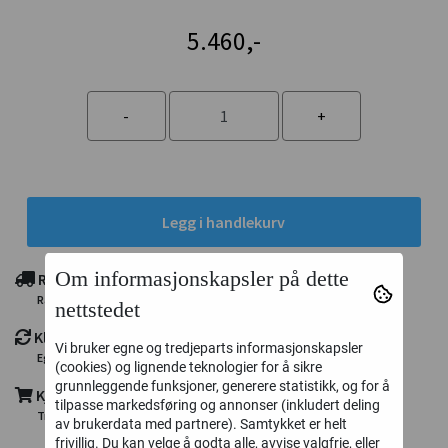
5.460,-
Legg i handlekurv
Om informasjonskapsler på dette
Rimelig frakt
Rask levering fra eget lager i Trondheim
nettstedet
Klikk og hent
Vi bruker egne og tredjeparts informasjonskapsler
Eget utleveringspunkt i Trondheim
(cookies) og lignende teknologier for å sikre
grunnleggende funksjoner, generere statistikk, og for å
Kjøp nå - betal senere med Klarna
tilpasse markedsføring og annonser (inkludert deling
Trygg og enkel utsjekk, kort - faktura - delbetaling
av brukerdata med partnere). Samtykket er helt
frivillig. Du kan velge å godta alle, avvise valgfrie, eller