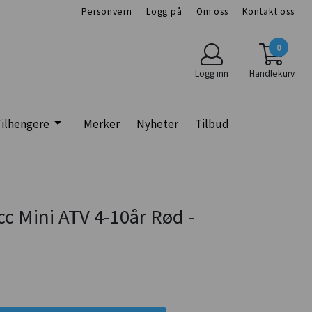
Personvern
Logg på
Om oss
Kontakt oss
0
Logg inn
Handlekurv
ilhengere
Merker
Nyheter
Tilbud
cc Mini ATV 4-10år Rød -