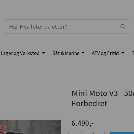
Lager og Verksted
Båt & Marine
ATV og Fritid
T
Mini Moto V3 - 50
Forbedret
6.490,-