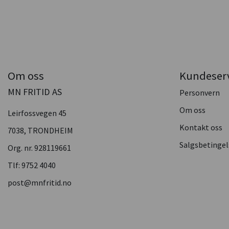
Om oss
Kundeser
MN FRITID AS
Personvern
Om oss
Leirfossvegen 45
Kontakt oss
7038, TRONDHEIM
Salgsbetingel
Org. nr. 928119661
Tlf:
9752 4040
post@mnfritid.no