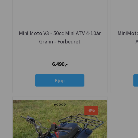
Mini Moto V3 - 50cc Mini ATV 4-10år
MiniMoto
Grønn - Forbedret
A
6.490,-
Kjøp
-9%