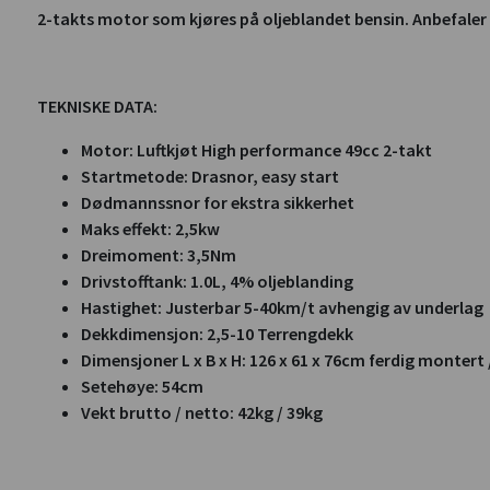
2-takts motor som kjøres på oljeblandet bensin. Anbefaler 
TEKNISKE DATA:
Motor: Luftkjøt High performance 49cc 2-takt
Startmetode: Drasnor, easy start
Dødmannssnor for ekstra sikkerhet
Maks effekt: 2,5kw
Dreimoment: 3,5Nm
Drivstofftank: 1.0L, 4% oljeblanding
Hastighet: Justerbar 5-40km/t avhengig av underlag
Dekkdimensjon: 2,5-10 Terrengdekk
Dimensjoner L x B x H: 126 x 61 x 76cm ferdig montert / 
Setehøye: 54cm
Vekt brutto / netto: 42kg / 39kg