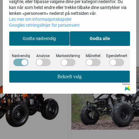
valgfrie, eller tilpasse valgene dine per kategori nedenfor. Du
kan når som helst endre eller trekke tilbake dine samtykker via
lenken «personvern» nederst på nettsiden vår.
Les mer om informasjonskapsler
Relaterte produkter
Googles retningslinjer for personvern
Godta nødvendig
Godta alle
-23%
Nødvendig
Analyse
Markedsføring
Målrettet
Egendefinert
Bekreft valg
Drevet av