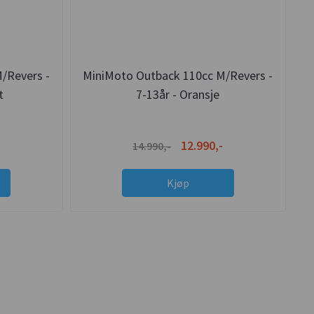
/Revers -
MiniMoto Outback 110cc M/Revers -
t
7-13år - Oransje
12.990,-
14.990,-
Kjøp