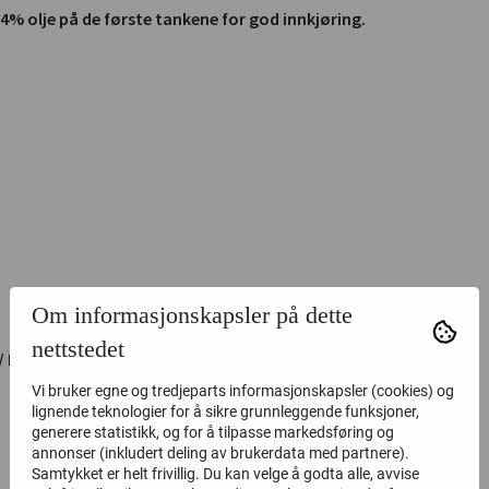
4% olje på de første tankene for god innkjøring.
Om informasjonskapsler på dette
nettstedet
I eske: 99 x 57 x 51c,
Vi bruker egne og tredjeparts informasjonskapsler (cookies) og
lignende teknologier for å sikre grunnleggende funksjoner,
generere statistikk, og for å tilpasse markedsføring og
annonser (inkludert deling av brukerdata med partnere).
Samtykket er helt frivillig. Du kan velge å godta alle, avvise