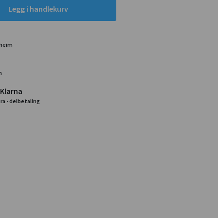
Legg i handlekurv
dheim
m
 Klarna
ra - delbetaling