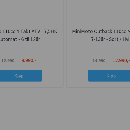
 110cc 4-Takt ATV - 7,5HK
MiniMoto Outback 110cc M
utomat - 6 til 12år
7-13år - Sort / Hvi
9.990,-
12.990,-
12.990,-
14.990,-
Kjøp
Kjøp