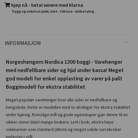
Kjøp nå - betal senere med Klarna
Trygg og enkel utsjekk, kort - faktura - delbetaling
INFORMASJON
Norgeshengern Nordica 1300 boggi - Varehenger
med nedfellbare sider og hjul under kassa! Meget
god modell for enkel opplasting av varer på pall!
Boggimodell for ekstra stabilitet
Meget populær varehenger hvor alle sider er nedfellbare og
hengslede. Dette er modellen med to akslinger for ekstra stabilitet
under kjøring. Romslige mål og gode egenskaper gjør denne til en
sikker vinner blant mange brukere. Lett i bruk, ekstra høye
sidekarmer som standard (40cm) og meget solide surrekroker
innfestet i stål.