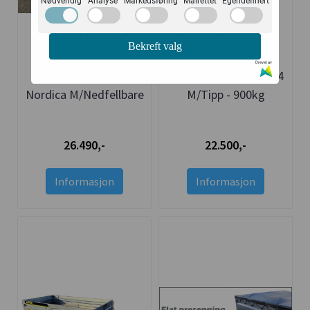
Nødvendig
Analyse
Markedsføring
Målrettet
Egendefinert
Bekreft valg
Drevet av
Norgeshengern
Norgeshengern N0924
Nordica M/Nedfellbare
M/Tipp - 900kg
sider - 1300kg
26.490,-
22.500,-
Informasjon
Informasjon