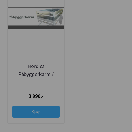
Nordica
Påbyggerkarm /
Dobbelt karmsett
3.990,-
Kjøp