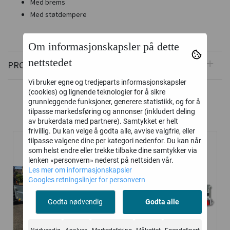
Med brems
Med støtdempere
Om informasjonskapsler på dette
nettstedet
PRODUSENT
Vi bruker egne og tredjeparts informasjonskapsler
(cookies) og lignende teknologier for å sikre
grunnleggende funksjoner, generere statistikk, og for å
tilpasse markedsføring og annonser (inkludert deling
Relaterte produkter
av brukerdata med partnere). Samtykket er helt
frivillig. Du kan velge å godta alle, avvise valgfrie, eller
tilpasse valgene dine per kategori nedenfor. Du kan når
som helst endre eller trekke tilbake dine samtykker via
lenken «personvern» nederst på nettsiden vår.
Les mer om informasjonskapsler
Googles retningslinjer for personvern
Godta nødvendig
Godta alle