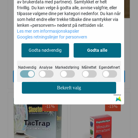
av brukerdata med partnere). Samtykket er helt
frivillig. Du kan velge å godta alle, avvise valgfrie, eller
tilpasse valgene dine per kategori nedenfor. Du kan når
som helst endre eller trekke tilbake dine samtykker via
lenken «personvern» nederst på nettsiden vår.
SkeeterVac SV35
SkeeterVac Surblett
Les mer om informasjonskapsler
Myggfelle -
Tablett / Original
Googles retningslinjer for personvern
Gassdrevet
Oktanol -
Godta nødvendig
Godta alle
Myggfelletablet
6.290,-
389,-
7.600,-
449,-
Nødvendig
Analyse
Markedsføring
Målrettet
Egendefinert
Kjøp
Kjøp
Bekreft valg
Drevet av
-11%
-15%