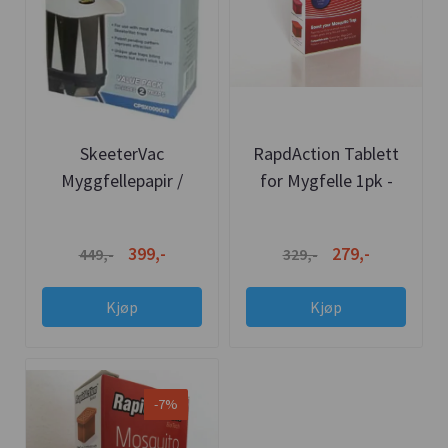
SkeeterVac
RapdAction Tablett
Myggfellepapir /
for Mygfelle 1pk -
Klebepapir 2stk -
SkeeterVac
Original
399,-
279,-
449,-
329,-
Kjøp
Kjøp
-7%