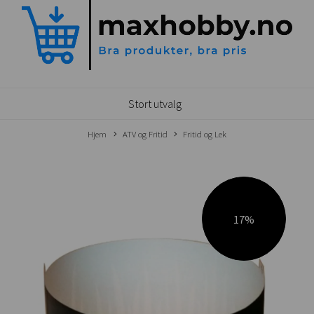
Stort utvalg
Hjem
ATV og Fritid
Fritid og Lek
17%