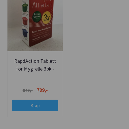
RapdAction Tablett
for Mygfelle 3pk -
SkeeterVac
789,-
849,-
Kjøp