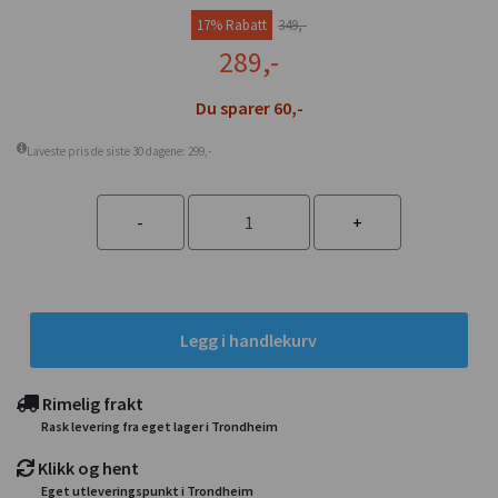
17% Rabatt
349,-
289,-
Du sparer 60,-
Laveste pris de siste 30 dagene: 299,-
Legg i handlekurv
Rimelig frakt
Rask levering fra eget lager i Trondheim
Klikk og hent
Eget utleveringspunkt i Trondheim