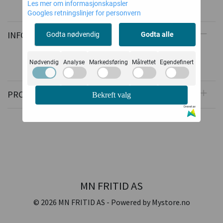
Les mer om informasjonskapsler
Googles retningslinjer for personvern
INFORMASJON
Godta nødvendig
Godta alle
Nødvendig
Analyse
Markedsføring
Målrettet
Egendefinert
PRODUSENT
Bekreft valg
Drevet av
MN FRITID AS
© 2026 MN FRITID AS - Powered by
Mystore.no