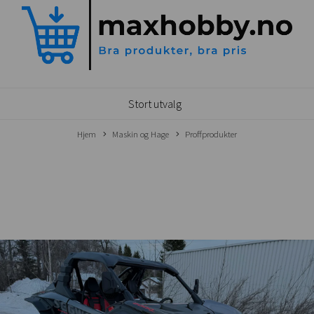
Stort utvalg
Hjem
Maskin og Hage
Proffprodukter