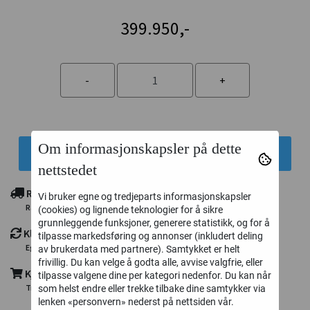
399.950,-
Om informasjonskapsler på dette
Legg i handlekurv
nettstedet
Rimelig frakt
Vi bruker egne og tredjeparts informasjonskapsler
Rask levering fra eget lager i Trondheim
(cookies) og lignende teknologier for å sikre
grunnleggende funksjoner, generere statistikk, og for å
Klikk og hent
tilpasse markedsføring og annonser (inkludert deling
Eget utleveringspunkt i Trondheim
av brukerdata med partnere). Samtykket er helt
frivillig. Du kan velge å godta alle, avvise valgfrie, eller
Kjøp nå - betal senere med Klarna
tilpasse valgene dine per kategori nedenfor. Du kan når
Trygg og enkel utsjekk, kort - faktura - delbetaling
som helst endre eller trekke tilbake dine samtykker via
lenken «personvern» nederst på nettsiden vår.