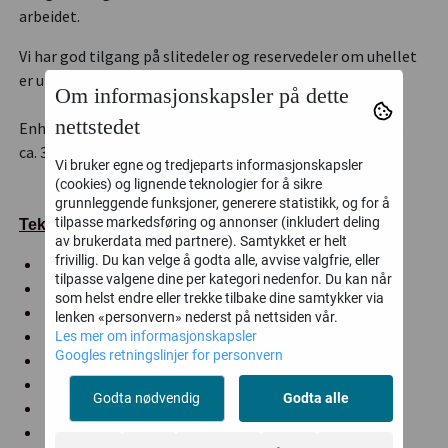
arbeidet.
Vi har god tilgang på slitedeler og reservedeler om uhellet
er ute.
Om informasjonskapsler på dette
nettstedet
Enheten leveres godt pakket i en trekasse. Du bør tillate
ca. 30 minutter for første montering.
Vi bruker egne og tredjeparts informasjonskapsler
(cookies) og lignende teknologier for å sikre
grunnleggende funksjoner, generere statistikk, og for å
tilpasse markedsføring og annonser (inkludert deling
Tekniske spesifikasjoner:
av brukerdata med partnere). Samtykket er helt
frivillig. Du kan velge å godta alle, avvise valgfrie, eller
Motor: 230V
tilpasse valgene dine per kategori nedenfor. Du kan når
Effekt: 370 Watt
som helst endre eller trekke tilbake dine samtykker via
Lengde: 5 m
lenken «personvern» nederst på nettsiden vår.
Løftehøyde: maks. 1,95 m
Les mer om informasjonskapsler
Googles retningslinjer for personvern
Beltehastighet: 0,8 m/s
Beltebredde: 100 mm
Godta nødvendig
Godta alle
Beltekanalbredde: 400 mm
Bærehøyde: 27 mm