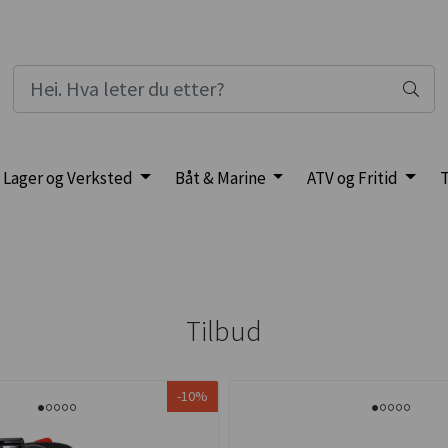
Lager og Verksted
Båt & Marine
ATV og Fritid
T
Tilbud
-10%