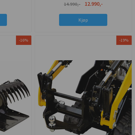
12.990,-
14.990,-
Kjøp
-16%
-19%