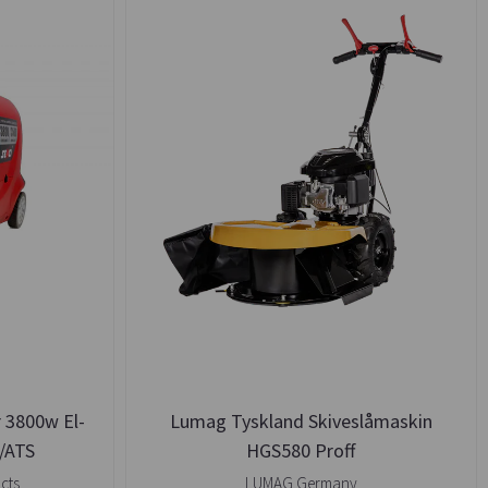
r 3800w El-
Lumag Tyskland Skiveslåmaskin
m/ATS
HGS580 Proff
cts
LUMAG Germany