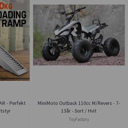
R - Perfekt
MiniMoto Outback 110cc M/Revers - 7-
tstyr
13år - Sort / Hvit
ToyFactory