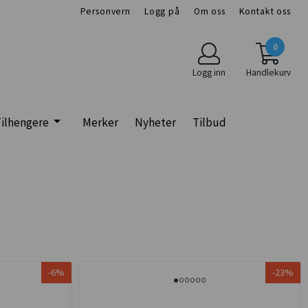
Personvern
Logg på
Om oss
Kontakt oss
0
Logg inn
Handlekurv
ilhengere
Merker
Nyheter
Tilbud
-6%
-23%