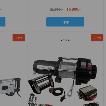
-
16.990,-
21.990,-
Kjøp
-37%
-27%