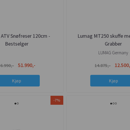
ATV Snøfreser 120cm -
Lumag MT250 skuffe me
Bestselger
Grabber
LUMAG Germany
51.990,-
12.500,
6.990,-
14.875,-
Kjøp
Kjøp
-7%