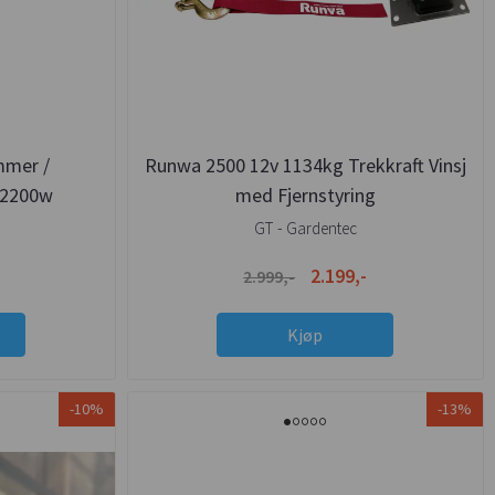
mmer /
Runwa 2500 12v 1134kg Trekkraft Vinsj
 2200w
med Fjernstyring
GT - Gardentec
2.199,-
2.999,-
Kjøp
-10%
-13%