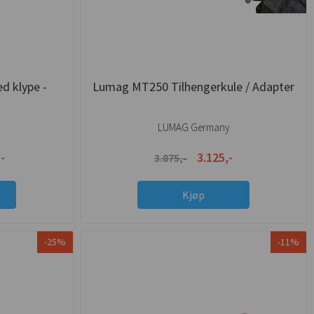
d klype -
Lumag MT250 Tilhengerkule / Adapter
LUMAG Germany
-
3.125,-
3.875,-
Kjøp
-25%
-11%