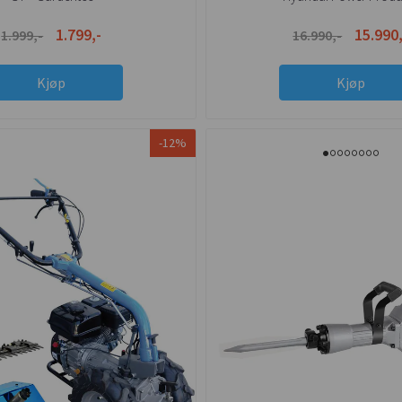
1.799,-
15.990,
1.999,-
16.990,-
Kjøp
Kjøp
-12%