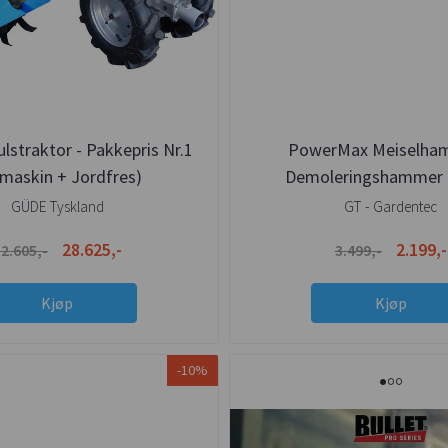
lstraktor - Pakkepris Nr.1
PowerMax Meiselha
åmaskin + Jordfres)
Demoleringshammer
GÜDE Tyskland
GT - Gardentec
28.625,-
2.199,-
2.605,-
3.499,-
Kjøp
Kjøp
-10%