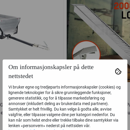
Om informasjonskapsler på dette
nettstedet
Vi bruker egne og tredjeparts informasjonskapsler (cookies) og
lignende teknologier for å sikre grunnleggende funksjoner,
generere statistikk, og for å tilpasse markedsføring og
annonser (inkludert deling av brukerdata med partnere).
GV - 640kg Lastekapasitet -
Kjørerampe 2.5M 2818kg PA
Samtykket er helt frivillig. Du kan velge å godta alle, avvise
eget god modell
til Gravemaskin og u
valgfrie, eller tilpasse valgene dine per kategori nedenfor. Du
kan når som helst endre eller trekke tilbake dine samtykker via
GT - Gardentec
lenken «personvern» nederst på nettsiden vår.