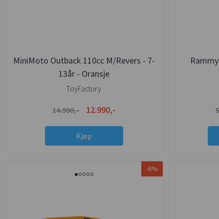
MiniMoto Outback 110cc M/Revers - 7-
Rammy 
13år - Oransje
ToyFactory
12.990,-
14.990,-
5
Kjøp
-6%