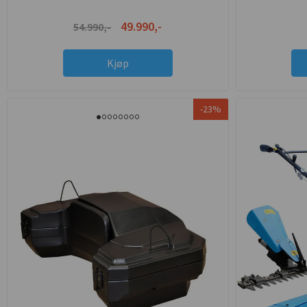
49.990,-
54.990,-
Kjøp
-23%