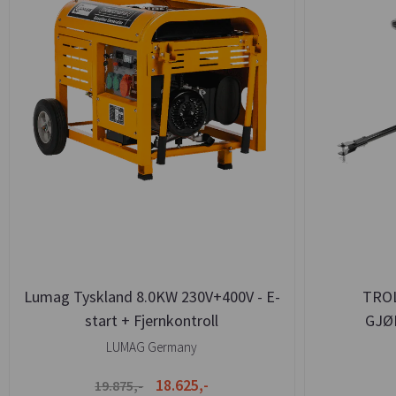
Lumag Tyskland 8.0KW 230V+400V - E-
TROL
start + Fjernkontroll
GJØ
SEN
LUMAG Germany
18.625,-
19.875,-