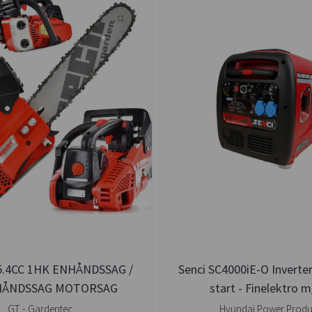
25.4CC 1HK ENHÅNDSSAG /
Senci SC4000iE-O Inverte
ÅNDSSAG MOTORSAG
start - Finelektro 
GT - Gardentec
Hyundai Power Produ