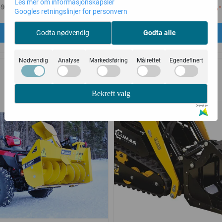
Les mer om informasjonskapsler
8.990,-
8.988,-
9.990,-
9.990,-
Googles retningslinjer for personvern
Kjøp
Kjøp
Godta nødvendig
Godta alle
Nødvendig
Analyse
Markedsføring
Målrettet
Egendefinert
-9%
Bekreft valg
Drevet av