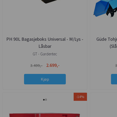
PH 90L Bagasjeboks Universal - M/Lys -
Güde Tohju
Låsbar
(Sl
GT - Gardentec
2.699,-
3.499,-
3
Kjøp
-14%