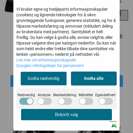
Vi bruker egne og tredjeparts informasjonskapsler
(cookies) og lignende teknologier for å sikre
grunnleggende funksjoner, generere statistikk, og for å
tilpasse markedsføring og annonser (inkludert deling
av brukerdata med partnere). Samtykket er helt
Bronco Vindskjerm
Champion Tennplugg
frivillig. Du kan velge å godta alle, avvise valgfrie, eller
Universal for ATV
RA6HC
tilpasse valgene dine per kategori nedenfor. Du kan når
som helst endre eller trekke tilbake dine samtykker via
Duell
Duell
lenken «personvern» nederst på nettsiden vår.
Les mer om informasjonskapsler
2.199,-
129,-
Googles retningslinjer for personvern
Godta nødvendig
Godta alle
Kjøp
Kjøp
Nødvendig
Analyse
Markedsføring
Målrettet
Egendefinert
Bekreft valg
Drevet av