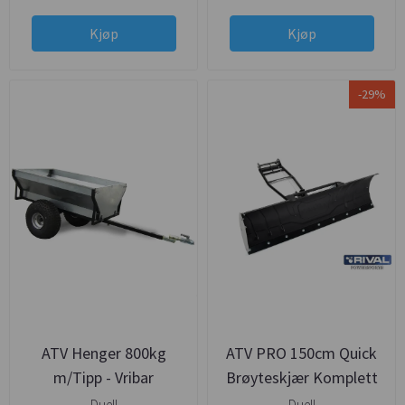
Kjøp
Kjøp
-29%
ATV Henger 800kg
ATV PRO 150cm Quick
m/Tipp - Vribar
Brøyteskjær Komplett
kulekobling
Duell
Duell