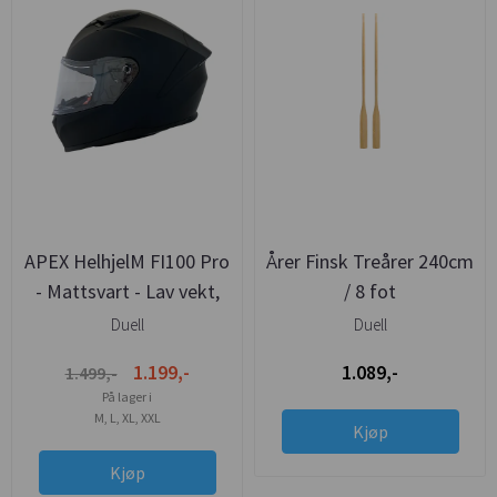
APEX HelhjelM FI100 Pro
Årer Finsk Treårer 240cm
- Mattsvart - Lav vekt,
/ 8 fot
meget trygg og sikker
Duell
Duell
1.199,-
1.089,-
1.499,-
På lager i
M, L, XL, XXL
Kjøp
Kjøp