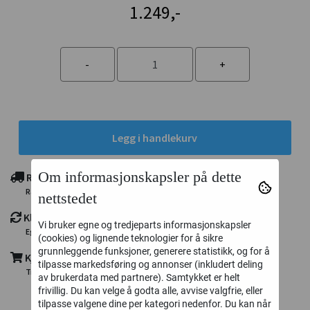
1.249,-
Legg i handlekurv
Om informasjonskapsler på dette
Rimelig frakt
Rask levering fra eget lager i Trondheim
nettstedet
Klikk og hent
Vi bruker egne og tredjeparts informasjonskapsler
Eget utleveringspunkt i Trondheim
(cookies) og lignende teknologier for å sikre
grunnleggende funksjoner, generere statistikk, og for å
Kjøp nå - betal senere med Klarna
tilpasse markedsføring og annonser (inkludert deling
Trygg og enkel utsjekk, kort - faktura - delbetaling
av brukerdata med partnere). Samtykket er helt
frivillig. Du kan velge å godta alle, avvise valgfrie, eller
tilpasse valgene dine per kategori nedenfor. Du kan når