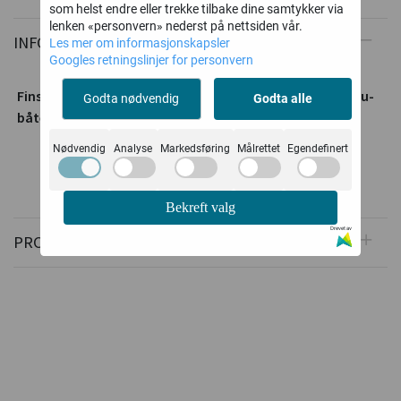
som helst endre eller trekke tilbake dine samtykker via
lenken «personvern» nederst på nettsiden vår.
INFORMASJON
Les mer om informasjonskapsler
Googles retningslinjer for personvern
Finske kvalitetsårer på 9 Fot - 270cm. Perfekt til f.eks alu-
Godta nødvendig
Godta alle
båter i bredde 150-160 cm og alle andre båttyper.
Nødvendig
Analyse
Markedsføring
Målrettet
Egendefinert
Bekreft valg
Drevet av
PRODUSENT