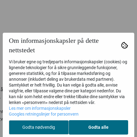
Om informasjonskapsler på dette
nettstedet
Vi bruker egne og tredjeparts informasjonskapsler (cookies) og
lignende teknologier for å sikre grunnleggende funksjoner,
generere statistikk, og for å tilpasse markedsføring og
annonser (inkludert deling av brukerdata med partnere).
Samtykket er helt frivillig. Du kan velge å godta alle, avvise
lt å justere manuelt etter høyde og lengde på ønsket snøkast.
valgfrie, eller tilpasse valgene dine per kategori nedenfor. Du
.
kan når som helst endre eller trekke tilbake dine samtykker via
lenken «personvern» nederst på nettsiden vår.
Les mer om informasjonskapsler
ert adaptersett. Vi anbefaler universaladaptersett 75-12483.
Googles retningslinjer for personvern
igvis bruke dem. Noen endringer kan være nødvendige.
Godta nødvendig
Godta alle