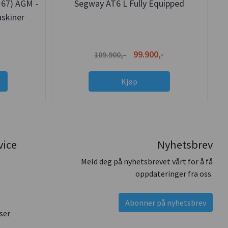
167) AGM -
Segway AT6 L Fully Equipped
skiner
99.900,-
109.900,-
Kjøp
vice
Nyhetsbrev
Meld deg på nyhetsbrevet vårt for å få
oppdateringer fra oss.
Abonner på nyhetsbrev
ser