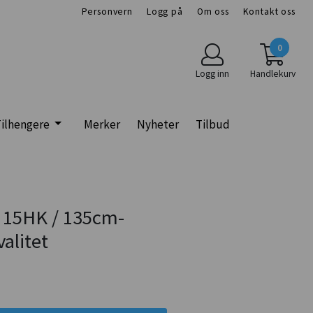
Personvern
Logg på
Om oss
Kontakt oss
0
Logg inn
Handlekurv
ilhengere
Merker
Nyheter
Tilbud
f 15HK / 135cm-
alitet