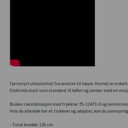
Fjernstyrt utkastertut fra venstre til høyre. Hornet er enke
Elektrisk start som standard. Vi løfter og senker med en vinsj
Brukes i kombinasjon med trykkrør 75-12471-0 og sentermont
Hvis du allerede har et trykkrør og adapter, kan du sannsynl
- Total bredde: 135 cm