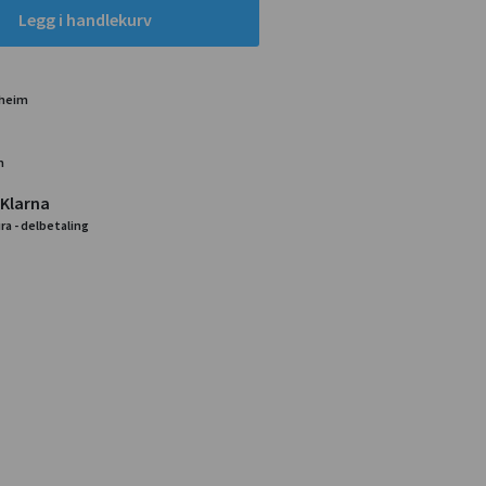
Legg i handlekurv
dheim
m
 Klarna
ra - delbetaling