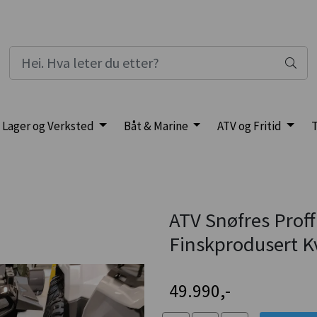
Lager og Verksted
Båt & Marine
ATV og Fritid
T
ATV Snøfres Prof
Finskprodusert Kv
49.990,-