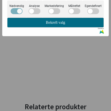
Nødvendig
Analyse
Markedsføring
Målrettet
Egendefinert
Bekreft valg
Drevet av
Relaterte produkter