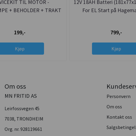
VICEKIT TIL MOTOR -
12V 18AH Batteri (181x77x
PE + BEHOLDER + TRAKT
For EL Start på Hagema
199,-
799,-
Kjøp
Kjøp
Om oss
Kundeser
MN FRITID AS
Personvern
Om oss
Leirfossvegen 45
Kontakt oss
7038, TRONDHEIM
Salgsbetingel
Org. nr. 928119661