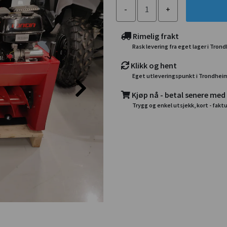
Rimelig frakt
Rask levering fra eget lager i Tron
Klikk og hent
Eget utleveringspunkt i Trondhei
Kjøp nå - betal senere med
Trygg og enkel utsjekk, kort - faktu