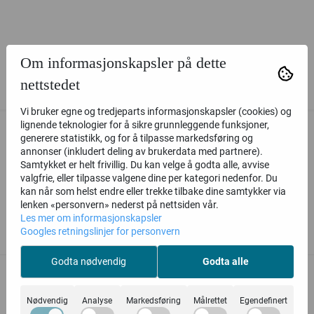
Om informasjonskapsler på dette
nettstedet
Vi bruker egne og tredjeparts informasjonskapsler (cookies) og
lignende teknologier for å sikre grunnleggende funksjoner,
generere statistikk, og for å tilpasse markedsføring og
annonser (inkludert deling av brukerdata med partnere).
Samtykket er helt frivillig. Du kan velge å godta alle, avvise
valgfrie, eller tilpasse valgene dine per kategori nedenfor. Du
kan når som helst endre eller trekke tilbake dine samtykker via
lenken «personvern» nederst på nettsiden vår.
Les mer om informasjonskapsler
Googles retningslinjer for personvern
Relaterte produkter
Godta nødvendig
Godta alle
Nødvendig
Analyse
Markedsføring
Målrettet
Egendefinert