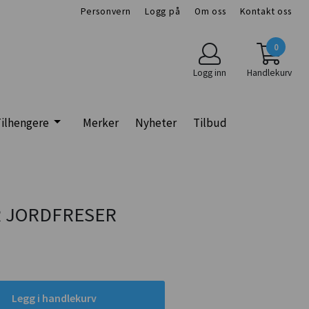
Personvern
Logg på
Om oss
Kontakt oss
0
Logg inn
Handlekurv
ilhengere
Merker
Nyheter
Tilbud
 JORDFRESER
Legg i handlekurv