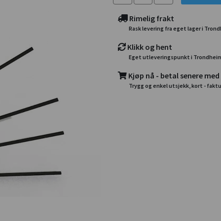
Rimelig frakt
Rask levering fra eget lager i Tron
Klikk og hent
Eget utleveringspunkt i Trondhei
Kjøp nå - betal senere med
Trygg og enkel utsjekk, kort - faktu