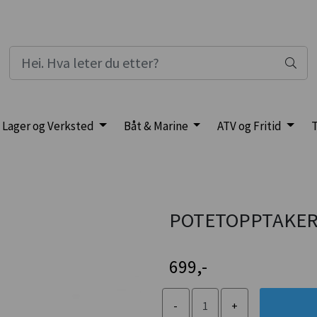
Lager og Verksted
Båt & Marine
ATV og Fritid
T
POTETOPPTAKER
699,-