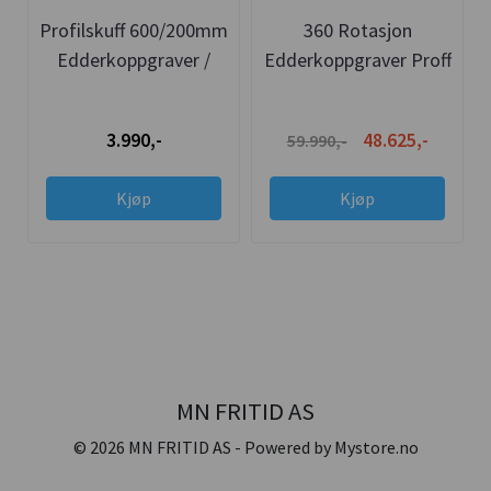
Profilskuff 600/200mm
360 Rotasjon
Edderkoppgraver /
Edderkoppgraver Proff
Mini-brøyt MB-360
Mini graver Premium
Pro
3.990,-
48.625,-
59.990,-
Kjøp
Kjøp
MN FRITID AS
© 2026 MN FRITID AS - Powered by
Mystore.no