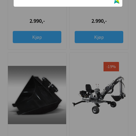
Brøyt M/Brakett
EDDERKOPPGRAVER /
MINI-BRØYT MB-30
2.990,-
2.990,-
Kjøp
Kjøp
-19%