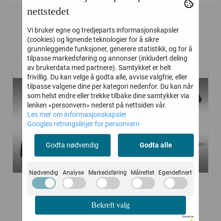
nettstedet
Vi bruker egne og tredjeparts informasjonskapsler
(cookies) og lignende teknologier for å sikre
Relaterte produkter
grunnleggende funksjoner, generere statistikk, og for å
tilpasse markedsføring og annonser (inkludert deling
av brukerdata med partnere). Samtykket er helt
frivillig. Du kan velge å godta alle, avvise valgfrie, eller
tilpasse valgene dine per kategori nedenfor. Du kan når
som helst endre eller trekke tilbake dine samtykker via
lenken «personvern» nederst på nettsiden vår.
Les mer om informasjonskapsler
Googles retningslinjer for personvern
Godta nødvendig
Godta alle
Nødvendig
Analyse
Markedsføring
Målrettet
Egendefinert
Klype / Grabb For
GRØFTESKUFF /
Bekreft valg
Edderkoppgraver /
SKUFF 200MM TIL
Drevet av