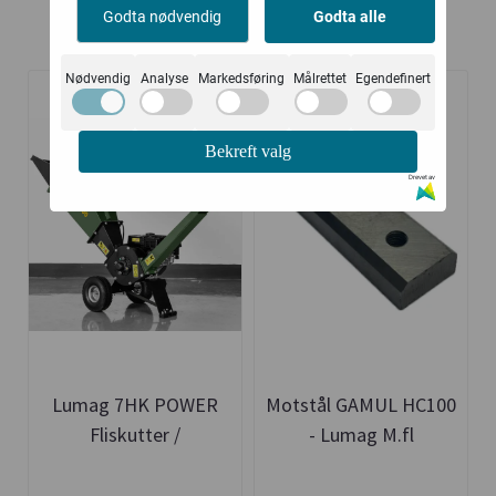
Godta nødvendig
Godta alle
Relaterte produkter
Nødvendig
Analyse
Markedsføring
Målrettet
Egendefinert
-30%
Bekreft valg
Drevet av
Lumag 7HK POWER
Motstål GAMUL HC100
Fliskutter /
- Lumag M.fl
Kompostkvern - Tysk
Kvalitet