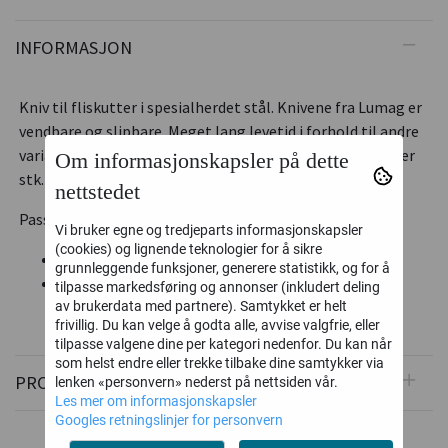
INFORMASJON
Kniv til fliskutter i spesialherdet stål. Knivene fra Lumag er
vendbare og slipbare. Meget lang levetid i forhold til andre
varianter. Original reservedel til Lumag Fliskutter. Pris per
Om informasjonskapsler på dette
stk.
nettstedet
Passer følgende modeller:
Vi bruker egne og tredjeparts informasjonskapsler
(cookies) og lignende teknologier for å sikre
GAMUL HC100 (Lumag)
grunnleggende funksjoner, generere statistikk, og for å
Beaver XS
tilpasse markedsføring og annonser (inkludert deling
av brukerdata med partnere). Samtykket er helt
frivillig. Du kan velge å godta alle, avvise valgfrie, eller
tilpasse valgene dine per kategori nedenfor. Du kan når
som helst endre eller trekke tilbake dine samtykker via
PRODUSENT
lenken «personvern» nederst på nettsiden vår.
Les mer om informasjonskapsler
Googles retningslinjer for personvern