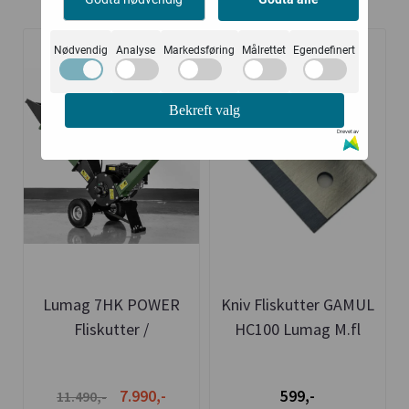
Relaterte produkter
Nødvendig
Analyse
Markedsføring
Målrettet
Egendefinert
-30%
Bekreft valg
Drevet av
Lumag 7HK POWER
Kniv Fliskutter GAMUL
Fliskutter /
HC100 Lumag M.fl
Kompostkvern - Tysk
Kvalitet
7.990,-
599,-
11.490,-