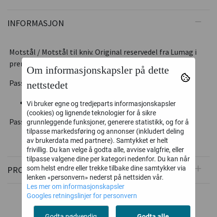
INFORMASJON
Motstål / Motstål til kniv. Original reservedel fra Lumag i
premium utførelse.
Om informasjonskapsler på dette
Passer modellene:
nettstedet
GAMUL HC100
Vi bruker egne og tredjeparts informasjonskapsler
(cookies) og lignende teknologier for å sikre
Passer også bla. Beaver XS m.fl
grunnleggende funksjoner, generere statistikk, og for å
tilpasse markedsføring og annonser (inkludert deling
av brukerdata med partnere). Samtykket er helt
frivillig. Du kan velge å godta alle, avvise valgfrie, eller
tilpasse valgene dine per kategori nedenfor. Du kan når
PRODUSENT
som helst endre eller trekke tilbake dine samtykker via
lenken «personvern» nederst på nettsiden vår.
Les mer om informasjonskapsler
Googles retningslinjer for personvern
Godta nødvendig
Godta alle