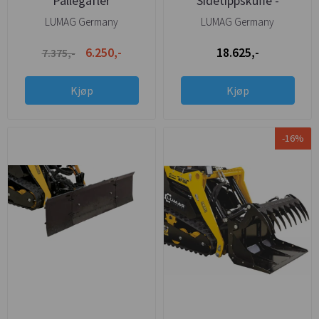
Pallegafler
Sidetippskuffe -
Hydraulisk
LUMAG Germany
LUMAG Germany
6.250,-
18.625,-
7.375,-
Kjøp
Kjøp
-16%