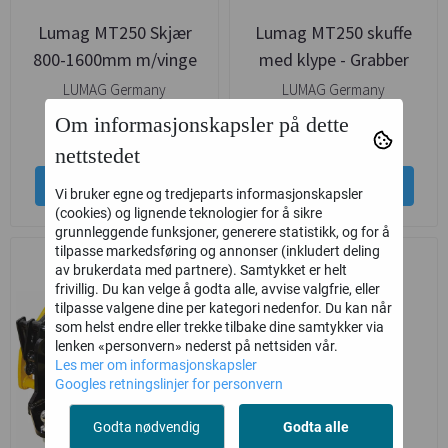
Lumag MT250 Skjær
Lumag MT250 skuffe
800-1600mm m/vinge
med klype - Grabber
LUMAG Germany
LUMAG Germany
Om informasjonskapsler på dette
17.375,-
12.500,-
14.875,-
nettstedet
Kjøp
Kjøp
Vi bruker egne og tredjeparts informasjonskapsler
(cookies) og lignende teknologier for å sikre
grunnleggende funksjoner, generere statistikk, og for å
tilpasse markedsføring og annonser (inkludert deling
-19%
av brukerdata med partnere). Samtykket er helt
frivillig. Du kan velge å godta alle, avvise valgfrie, eller
tilpasse valgene dine per kategori nedenfor. Du kan når
som helst endre eller trekke tilbake dine samtykker via
lenken «personvern» nederst på nettsiden vår.
Les mer om informasjonskapsler
Googles retningslinjer for personvern
Godta nødvendig
Godta alle