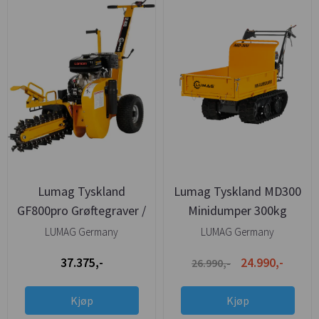
Lumag Tyskland
Lumag Tyskland MD300
GF800pro Grøftegraver /
Minidumper 300kg
Kjedegraver 600mm
Manuell Tipp
LUMAG Germany
LUMAG Germany
37.375,-
24.990,-
26.990,-
Kjøp
Kjøp