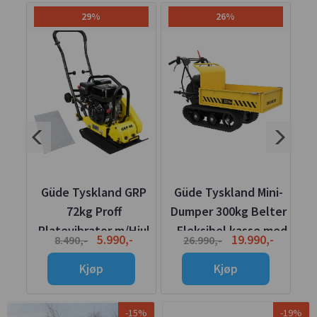
29%
26%
d
Güde Tyskland GRP
Güde Tyskland Mini-
G
C
72kg Proff
Dumper 300kg Belter
rs
Platevibrator m/Hjul
- Fleksibel kasse med
-
5.990,-
19.990,-
8.490,-
26.990,-
og Matte
kra
Kjøp
Kjøp
-15%
-19%