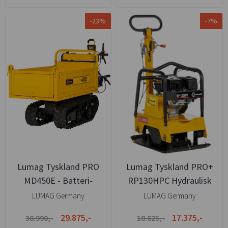
-23%
-7%
Lumag Tyskland PRO
Lumag Tyskland PRO+
MD450E - Batteri-
RP130HPC Hydraulisk
elektrisk Dumper 450kg
revers 130kg
LUMAG Germany
LUMAG Germany
LAST
29.875,-
17.375,-
38.990,-
18.625,-