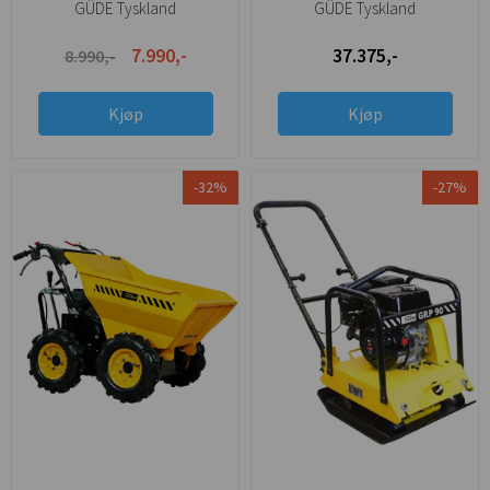
Kappemaskin Proff 65cc
kvalitet!
GÜDE Tyskland
GÜDE Tyskland
7.990,-
37.375,-
8.990,-
Kjøp
Kjøp
-32%
-27%