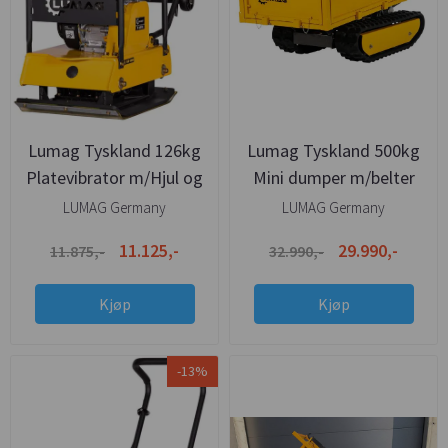
Lumag Tyskland 126kg
Lumag Tyskland 500kg
Platevibrator m/Hjul og
Mini dumper m/belter
Matte
LUMAG Germany
LUMAG Germany
11.125,-
29.990,-
11.875,-
32.990,-
Kjøp
Kjøp
-13%