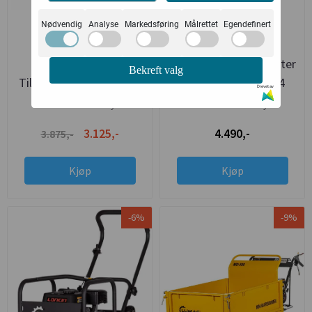
Nødvendig
Analyse
Markedsføring
Målrettet
Egendefinert
Lumag MT250
Lumag Proff Steinkutter
Bekreft valg
Tilhengerkule / Adapter
/ Steinsaks LST3314
Drevet av
LUMAG Germany
LUMAG Germany
3.125,-
4.490,-
3.875,-
Kjøp
Kjøp
-6%
-9%