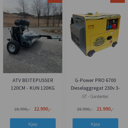
ATV BEITEPUSSER
G-Power PRO 6700
120CM - KUN 120KG
Dieselaggregat 230v 3-
EGENVEKT - ROBUST
FASE
GT - Gardentec
GOD MODELL
22.990,-
21.990,-
26.990,-
26.990,-
Kjøp
Kjøp