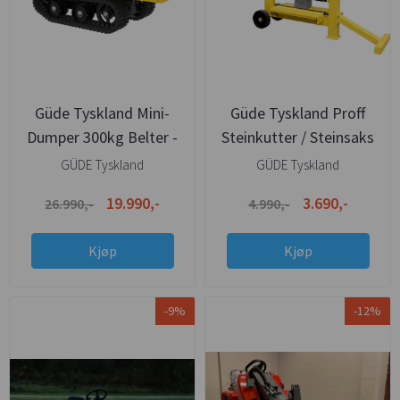
Güde Tyskland Mini-
Güde Tyskland Proff
Dumper 300kg Belter -
Steinkutter / Steinsaks
Fleksibel kasse med kra
420mm
GÜDE Tyskland
GÜDE Tyskland
19.990,-
3.690,-
26.990,-
4.990,-
Kjøp
Kjøp
-9%
-12%