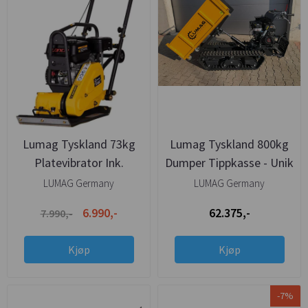
Lumag Tyskland 73kg
Lumag Tyskland 800kg
Platevibrator Ink.
Dumper Tippkasse - Unik
hjul/matte 5års garanti
Proffmodell
LUMAG Germany
LUMAG Germany
6.990,-
62.375,-
7.990,-
Kjøp
Kjøp
-7%