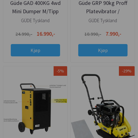
Güde GAD 400KG 4wd
Güde GRP 90kg Proff
Mini Dumper M/Tipp
Platevibrator /
Hoppetusse - Ink.
GÜDE Tyskland
GÜDE Tyskland
Gummimatte
16.990,-
7.990,-
24.990,-
10.990,-
Kjøp
Kjøp
-5%
-29%