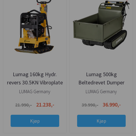
Lumag 160kg Hydr.
Lumag 500kg
revers 30.5KN Vibroplate
Beltedrevet Dumper
PROFF0
M/Hydraulisk tipp -
LUMAG Germany
LUMAG Germany
Multi-kasse
21.238,-
36.990,-
21.990,-
39.990,-
Kjøp
Kjøp