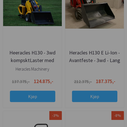
Heeracles H130 - 3wd
Heracles H130 E Li-Ion -
kompsktLaster med
Avantfeste - 3wd - Lang
400kg Løft Avant-feste
driftstid
Heracles Machinery
124.875,-
187.375,-
137.375,-
212.375,-
Kjøp
Kjøp
-3%
-8%