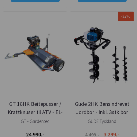
-27%
GT 18HK Beitepusser /
Güde 2HK Bensindrevet
Krattknuser til ATV - EL-
Jordbor - Inkl. 3stk bor
start
med 800mm lengde!
GT - Gardentec
GÜDE Tyskland
24.990,-
3.299,-
4.499,-