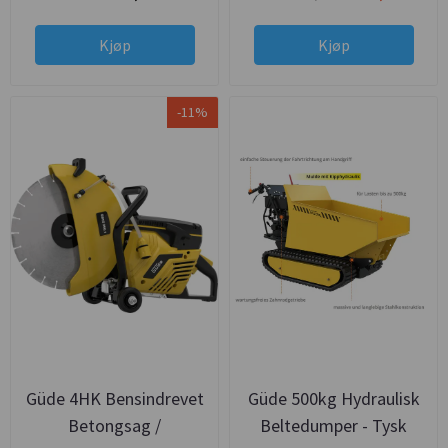
Kjøp
Kjøp
-11%
Güde 4HK Bensindrevet
Güde 500kg Hydraulisk
Betongsag /
Beltedumper - Tysk