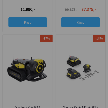
5år
Tommelklype
11.990,-
87.375,-
99.875,-
Kjøp
Kjøp
-17%
-18%
Yarbo (Y + B1)
Yarbo (Y + M1 + B1)