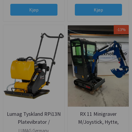
Kjøp
Kjøp
-13%
Lumag Tyskland RPi13N
RX 11 Minigraver
Platevibrator /
M/Joystick, Hytte,
Hoppetusse M/Vantank -
Varme, Hurtigk.,
LUMAG Germany