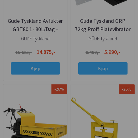
Güde Tyskland Avfukter
Güde Tyskland GRP
GBT80.1- 80L/Dag -
72kg Proff Platevibrator
400m2 Areal
m/Hjul og Matte
GÜDE Tyskland
GÜDE Tyskland
14.875,-
5.990,-
15.625,-
8.490,-
Kjøp
Kjøp
-26%
-26%