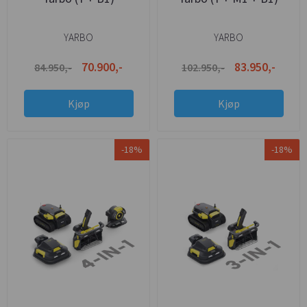
YARBO
YARBO
70.900,-
83.950,-
84.950,-
102.950,-
Kjøp
Kjøp
-18%
-18%