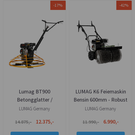
-17%
-42%
Lumag BT900
LUMAG K6 Feiemaskin
Betongglatter /
Bensin 600mm - Robust
Betonghelikopter
maskin
LUMAG Germany
LUMAG Germany
910mm
12.375,-
6.990,-
14.875,-
11.990,-