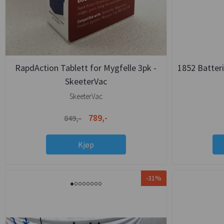
RapdAction Tablett for Mygfelle 3pk -
1852 Batter
SkeeterVac
SkeeterVac
789,-
849,-
Kjøp
-31%