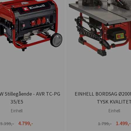
0W Stillegående - AVR TC-PG
EINHELL BORDSAG Ø200
35/E5
TYSK KVALITE
Einhell
Einhell
4.799,-
1.499,-
5.399,-
1.799,-