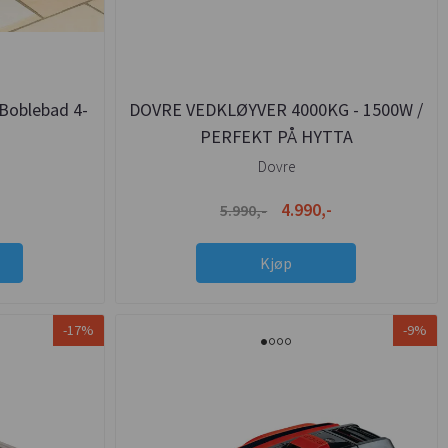
Boblebad 4-
DOVRE VEDKLØYVER 4000KG - 1500W /
PERFEKT PÅ HYTTA
Dovre
4.990,-
5.990,-
Kjøp
-17%
-9%