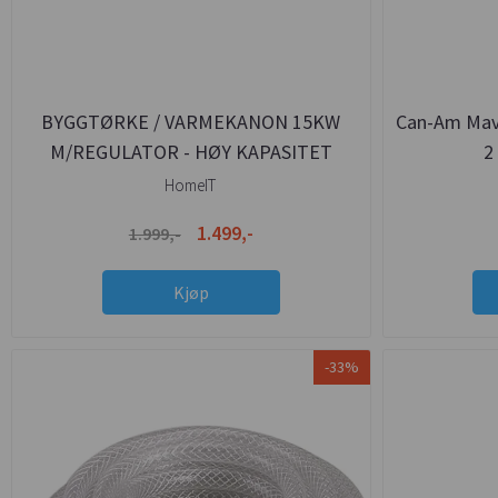
BYGGTØRKE / VARMEKANON 15KW
Can-Am Mave
M/REGULATOR - HØY KAPASITET
2
HomeIT
1.499,-
1.999,-
Kjøp
-33%