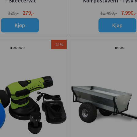
- SkeeterVac
Kompostkvern - Tysk K
279,-
7.990,-
329,-
11.490,-
Kjøp
Kjøp
-25%