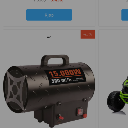
Kjøp
-25%