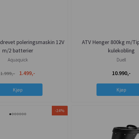
idrevet poleringsmaskin 12V
ATV Henger 800kg m/Tipp
m/2 batterier
kulekobling
Aquaquick
Duell
1.499,-
10.990,-
1.999,-
Kjøp
Kjøp
-24%