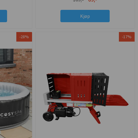
Kjøp
-28%
-17%