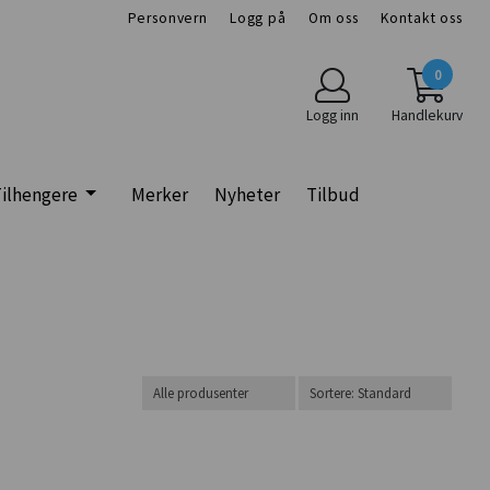
Personvern
Logg på
Om oss
Kontakt oss
0
Logg inn
Handlekurv
ilhengere
Merker
Nyheter
Tilbud