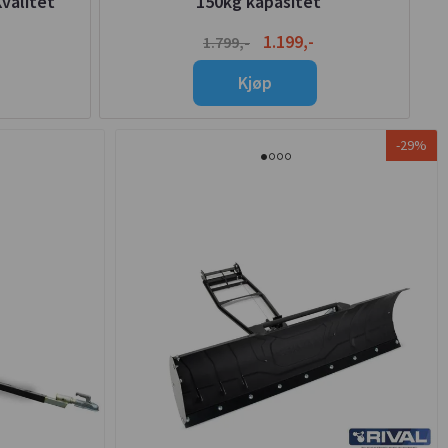
valitet
150kg kapasitet
1.199,-
1.799,-
Kjøp
-29%