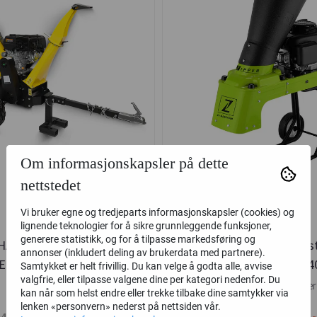
Om informasjonskapsler på dette
nettstedet
Vi bruker egne og tredjeparts informasjonskapsler (cookies) og
lignende teknologier for å sikre grunnleggende funksjoner,
generere statistikk, og for å tilpasse markedsføring og
HACK-150 FLISKUTTER /
Bensin Fliskutter / Kompos
annonser (inkludert deling av brukerdata med partnere).
ER - PROFFMODELL TYSK
- Zipper ZI-HAEK4
Samtykket er helt frivillig. Du kan velge å godta alle, avvise
valgfrie, eller tilpasse valgene dine per kategori nedenfor. Du
INDUSTRI
GT - Gardentec
Zipper Maschinen Öster
kan når som helst endre eller trekke tilbake dine samtykker via
lenken «personvern» nederst på nettsiden vår.
18.990,-
6.990,-
4.990,-
7.990,-