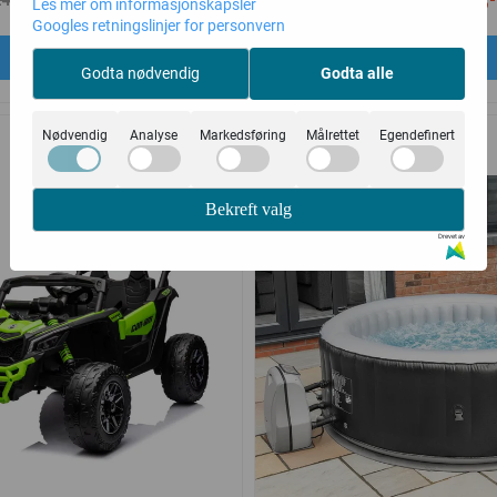
Les mer om informasjonskapsler
Googles retningslinjer for personvern
Kjøp
Kjøp
Godta nødvendig
Godta alle
-26%
Nødvendig
Analyse
Markedsføring
Målrettet
Egendefinert
Bekreft valg
Drevet av