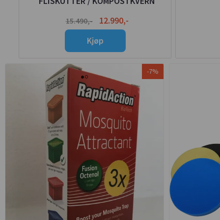
FLISKUTTER / KOMPOSTKVERN
12.990,-
15.490,-
Kjøp
-7%