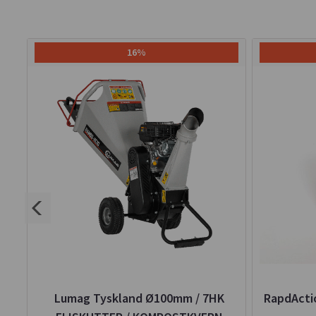
16%
m -
Lumag Tyskland Ø100mm / 7HK
RapdActio