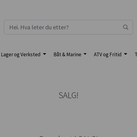
Lager og Verksted
Båt & Marine
ATV og Fritid
T
SALG!