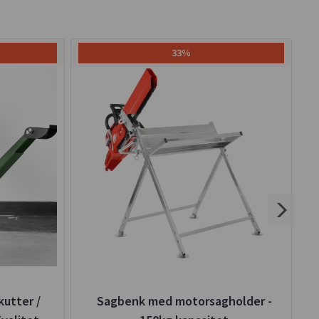
33%
utter /
Sagbenk med motorsagholder -