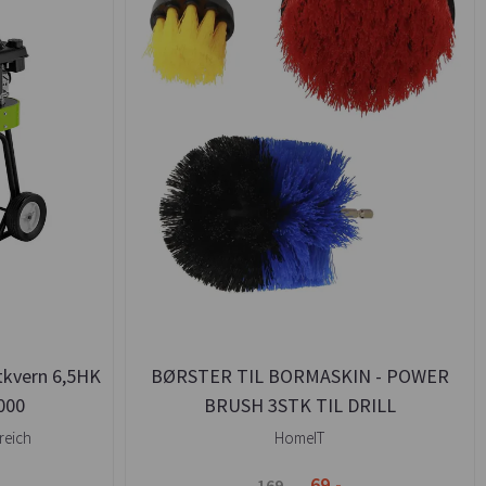
tkvern 6,5HK
BØRSTER TIL BORMASKIN - POWER
000
BRUSH 3STK TIL DRILL
reich
HomeIT
69,-
169,-