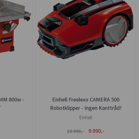
MM 800w -
Einhell Freelexo CAMERA 500
T
Robotklipper - Ingen Kanttråd!
Einhell
9.990,-
10.990,-