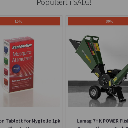
Populært i
SALG!
15%
30%
n Tablett for Mygfelle 1pk
Lumag 7HK POWER Flisk