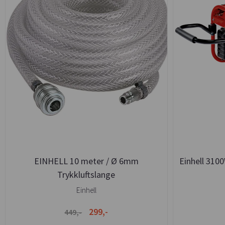
EINHELL 10 meter / Ø 6mm
Einhell 310
Trykkluftslange
Einhell
299,-
449,-