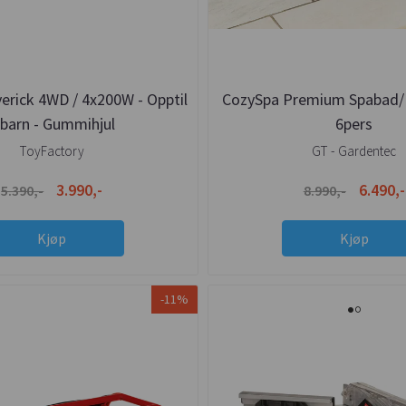
rick 4WD / 4x200W - Opptil
CozySpa Premium Spabad/
 barn - Gummihjul
6pers
ToyFactory
GT - Gardentec
3.990,-
6.490,-
5.390,-
8.990,-
Kjøp
Kjøp
-11%