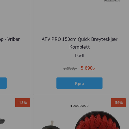
 - Vribar
ATV PRO 150cm Quick Brøyteskjær
Komplett
Duell
5.690,-
7.990,-
Kjøp
-13%
-59%