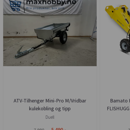
ATV-Tilhenger Mini-Pro M/Vridbar
Bamato 
kulekobling og tipp
FLISHUGG
Duell
5.490,-
7.990,-
2